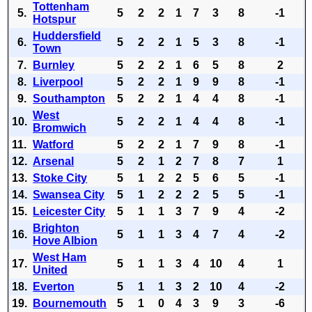
Tottenham
5.
5
2
2
1
7
3
8
-1
Hotspur
Huddersfield
6.
5
2
2
1
5
3
8
-1
Town
7.
Burnley
5
2
2
1
6
5
8
2
8.
Liverpool
5
2
2
1
9
9
8
-1
9.
Southampton
5
2
2
1
4
4
8
-1
West
10.
5
2
2
1
4
4
8
-1
Bromwich
11.
Watford
5
2
2
1
7
9
8
-1
12.
Arsenal
5
2
1
2
7
8
7
1
13.
Stoke City
5
1
2
2
5
6
5
-1
14.
Swansea City
5
1
2
2
2
5
5
-1
15.
Leicester City
5
1
1
3
7
9
4
-2
Brighton
16.
5
1
1
3
4
7
4
-2
Hove Albion
West Ham
17.
5
1
1
3
4
10
4
1
United
18.
Everton
5
1
1
3
2
10
4
-2
19.
Bournemouth
5
1
0
4
3
9
3
-6