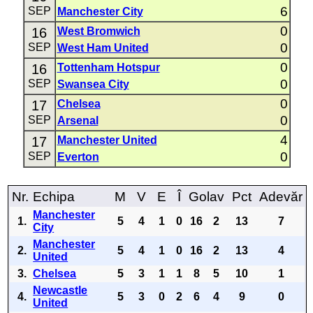
6
SEP
Manchester City
0
16
West Bromwich
0
SEP
West Ham United
0
16
Tottenham Hotspur
0
SEP
Swansea City
0
17
Chelsea
0
SEP
Arsenal
4
17
Manchester United
0
SEP
Everton
Nr.
Echipa
M
V
E
Î
Golav
Pct
Adevăr
Manchester
1.
5
4
1
0
16
2
13
7
City
Manchester
2.
5
4
1
0
16
2
13
4
United
3.
Chelsea
5
3
1
1
8
5
10
1
Newcastle
4.
5
3
0
2
6
4
9
0
United