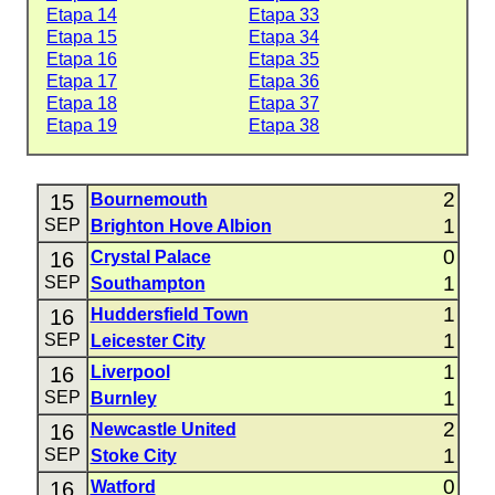
Etapa 14
Etapa 33
Etapa 15
Etapa 34
Etapa 16
Etapa 35
Etapa 17
Etapa 36
Etapa 18
Etapa 37
Etapa 19
Etapa 38
2
15
Bournemouth
1
SEP
Brighton Hove Albion
0
16
Crystal Palace
1
SEP
Southampton
1
16
Huddersfield Town
1
SEP
Leicester City
1
16
Liverpool
1
SEP
Burnley
2
16
Newcastle United
1
SEP
Stoke City
0
16
Watford