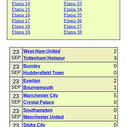
Etapa 14
Etapa 33
Etapa 15
Etapa 34
Etapa 16
Etapa 35
Etapa 17
Etapa 36
Etapa 18
Etapa 37
Etapa 19
Etapa 38
2
23
West Ham United
3
SEP
Tottenham Hotspur
0
23
Burnley
0
SEP
Huddersfield Town
2
23
Everton
1
SEP
Bournemouth
5
23
Manchester City
0
SEP
Crystal Palace
0
23
Southampton
1
SEP
Manchester United
0
23
Stoke City