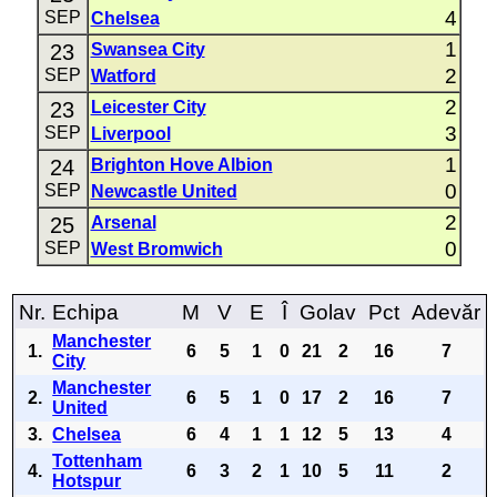
4
SEP
Chelsea
1
23
Swansea City
2
SEP
Watford
2
23
Leicester City
3
SEP
Liverpool
1
24
Brighton Hove Albion
0
SEP
Newcastle United
2
25
Arsenal
0
SEP
West Bromwich
Nr.
Echipa
M
V
E
Î
Golav
Pct
Adevăr
Manchester
1.
6
5
1
0
21
2
16
7
City
Manchester
2.
6
5
1
0
17
2
16
7
United
3.
Chelsea
6
4
1
1
12
5
13
4
Tottenham
4.
6
3
2
1
10
5
11
2
Hotspur