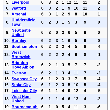
5.
Liverpool
6
3
2
1
12
11
11
2
6.
Watford
6
3
2
1
9
10
11
2
7.
Arsenal
6
3
1
2
9
8
10
1
Huddersfield
8.
6
2
3
1
5
3
9
0
Town
Newcastle
9.
6
3
0
3
6
5
9
0
United
10.
Burnley
6
2
3
1
6
5
9
0
11.
Southampton
6
2
2
2
4
5
8
-4
West
12.
6
2
2
2
4
6
8
-1
Bromwich
Brighton
13.
6
2
1
3
5
7
7
-2
Hove Albion
14.
Everton
6
2
1
3
4
11
7
-2
15.
Swansea City
6
1
2
3
3
7
5
-4
16.
Stoke City
6
1
2
3
5
10
5
-4
17.
Leicester City
6
1
1
4
9
12
4
-5
West Ham
18.
6
1
1
4
6
13
4
-2
United
19.
Bournemouth
6
1
0
5
4
11
3
-6