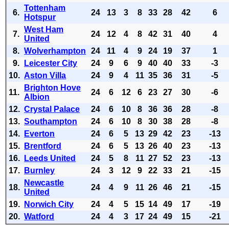
Tottenham
6.
24
13
3
8
33
28
42
6
Hotspur
West Ham
7.
24
12
4
8
42
31
40
4
United
8.
Wolverhampton
24
11
4
9
24
19
37
1
9.
Leicester City
24
9
6
9
40
40
33
-3
10.
Aston Villa
24
9
4
11
35
36
31
-5
Brighton Hove
11.
24
6
12
6
23
27
30
-6
Albion
12.
Crystal Palace
24
6
10
8
36
36
28
-8
13.
Southampton
24
6
10
8
30
38
28
-8
14.
Everton
24
6
5
13
29
42
23
-13
15.
Brentford
24
6
5
13
26
40
23
-13
16.
Leeds United
24
5
8
11
27
52
23
-13
17.
Burnley
24
3
12
9
22
33
21
-15
Newcastle
18.
24
4
9
11
26
46
21
-15
United
19.
Norwich City
24
4
5
15
14
49
17
-19
20.
Watford
24
4
3
17
24
49
15
-21