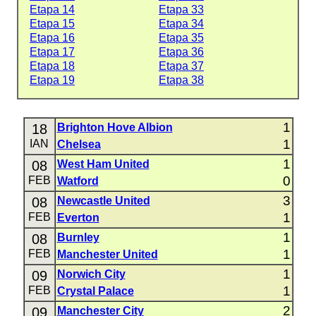
Etapa 14
Etapa 33
Etapa 15
Etapa 34
Etapa 16
Etapa 35
Etapa 17
Etapa 36
Etapa 18
Etapa 37
Etapa 19
Etapa 38
1
18
Brighton Hove Albion
1
IAN
Chelsea
1
08
West Ham United
0
FEB
Watford
3
08
Newcastle United
1
FEB
Everton
1
08
Burnley
1
FEB
Manchester United
1
09
Norwich City
1
FEB
Crystal Palace
2
09
Manchester City