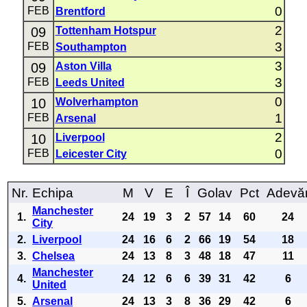
0
FEB
Brentford
2
09
Tottenham Hotspur
3
FEB
Southampton
3
09
Aston Villa
3
FEB
Leeds United
0
10
Wolverhampton
1
FEB
Arsenal
2
10
Liverpool
0
FEB
Leicester City
Nr.
Echipa
M
V
E
Î
Golav
Pct
Adevă
Manchester
1.
24
19
3
2
57
14
60
24
City
2.
Liverpool
24
16
6
2
66
19
54
18
3.
Chelsea
24
13
8
3
48
18
47
11
Manchester
4.
24
12
6
6
39
31
42
6
United
5.
Arsenal
24
13
3
8
36
29
42
6