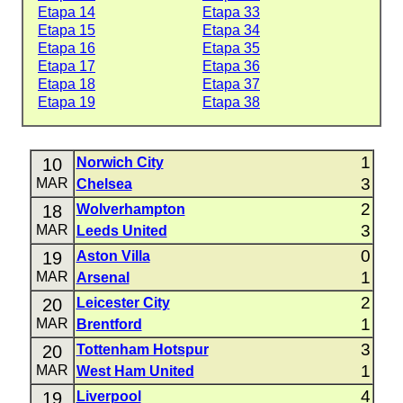
Etapa 14
Etapa 33
Etapa 15
Etapa 34
Etapa 16
Etapa 35
Etapa 17
Etapa 36
Etapa 18
Etapa 37
Etapa 19
Etapa 38
1
10
Norwich City
3
MAR
Chelsea
2
18
Wolverhampton
3
MAR
Leeds United
0
19
Aston Villa
1
MAR
Arsenal
2
20
Leicester City
1
MAR
Brentford
3
20
Tottenham Hotspur
1
MAR
West Ham United
4
19
Liverpool