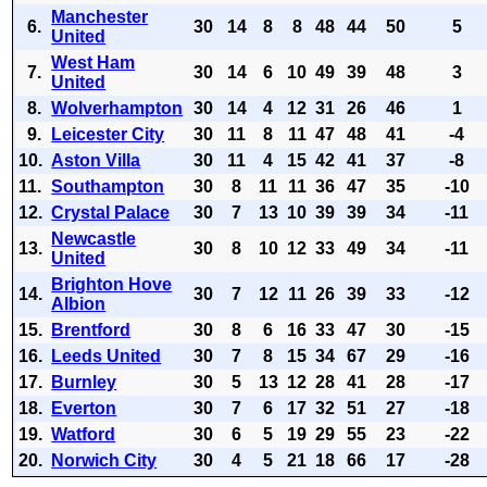
Manchester
6.
30
14
8
8
48
44
50
5
United
West Ham
7.
30
14
6
10
49
39
48
3
United
8.
Wolverhampton
30
14
4
12
31
26
46
1
9.
Leicester City
30
11
8
11
47
48
41
-4
10.
Aston Villa
30
11
4
15
42
41
37
-8
11.
Southampton
30
8
11
11
36
47
35
-10
12.
Crystal Palace
30
7
13
10
39
39
34
-11
Newcastle
13.
30
8
10
12
33
49
34
-11
United
Brighton Hove
14.
30
7
12
11
26
39
33
-12
Albion
15.
Brentford
30
8
6
16
33
47
30
-15
16.
Leeds United
30
7
8
15
34
67
29
-16
17.
Burnley
30
5
13
12
28
41
28
-17
18.
Everton
30
7
6
17
32
51
27
-18
19.
Watford
30
6
5
19
29
55
23
-22
20.
Norwich City
30
4
5
21
18
66
17
-28