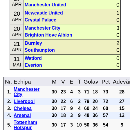
0
APR
Manchester United
1
20
Newcastle United
0
APR
Crystal Palace
3
20
Manchester City
0
APR
Brighton Hove Albion
2
21
Burnley
0
APR
Southampton
0
11
Watford
0
MAI
Everton
Nr.
Echipa
M
V
E
Î
Golav
Pct
Adevă
Manchester
1.
30
23
4
3
71
18
73
28
City
2.
Liverpool
30
22
6
2
79
20
72
27
3.
Chelsea
30
17
9
4
60
24
60
15
4.
Arsenal
30
18
3
9
48
36
57
12
Tottenham
5.
30
17
3
10
50
36
54
9
Hotspur