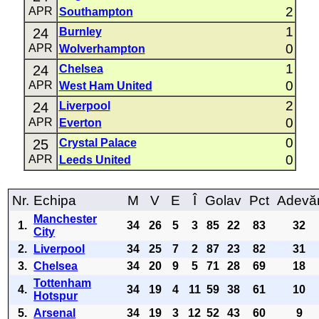
2
APR
Southampton
1
24
Burnley
0
APR
Wolverhampton
1
24
Chelsea
0
APR
West Ham United
2
24
Liverpool
0
APR
Everton
0
25
Crystal Palace
0
APR
Leeds United
Nr.
Echipa
M
V
E
Î
Golav
Pct
Adevă
Manchester
1.
34
26
5
3
85
22
83
32
City
2.
Liverpool
34
25
7
2
87
23
82
31
3.
Chelsea
34
20
9
5
71
28
69
18
Tottenham
4.
34
19
4
11
59
38
61
10
Hotspur
5.
Arsenal
34
19
3
12
52
43
60
9