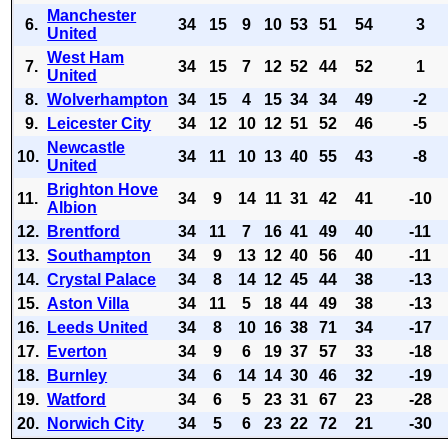
Manchester
6.
34
15
9
10
53
51
54
3
United
West Ham
7.
34
15
7
12
52
44
52
1
United
8.
Wolverhampton
34
15
4
15
34
34
49
-2
9.
Leicester City
34
12
10
12
51
52
46
-5
Newcastle
10.
34
11
10
13
40
55
43
-8
United
Brighton Hove
11.
34
9
14
11
31
42
41
-10
Albion
12.
Brentford
34
11
7
16
41
49
40
-11
13.
Southampton
34
9
13
12
40
56
40
-11
14.
Crystal Palace
34
8
14
12
45
44
38
-13
15.
Aston Villa
34
11
5
18
44
49
38
-13
16.
Leeds United
34
8
10
16
38
71
34
-17
17.
Everton
34
9
6
19
37
57
33
-18
18.
Burnley
34
6
14
14
30
46
32
-19
19.
Watford
34
6
5
23
31
67
23
-28
20.
Norwich City
34
5
6
23
22
72
21
-30