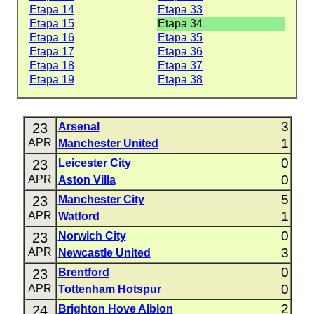
Etapa 14
Etapa 33
Etapa 15
Etapa 34
Etapa 16
Etapa 35
Etapa 17
Etapa 36
Etapa 18
Etapa 37
Etapa 19
Etapa 38
3
23
Arsenal
1
APR
Manchester United
0
23
Leicester City
0
APR
Aston Villa
5
23
Manchester City
1
APR
Watford
0
23
Norwich City
3
APR
Newcastle United
0
23
Brentford
0
APR
Tottenham Hotspur
2
24
Brighton Hove Albion