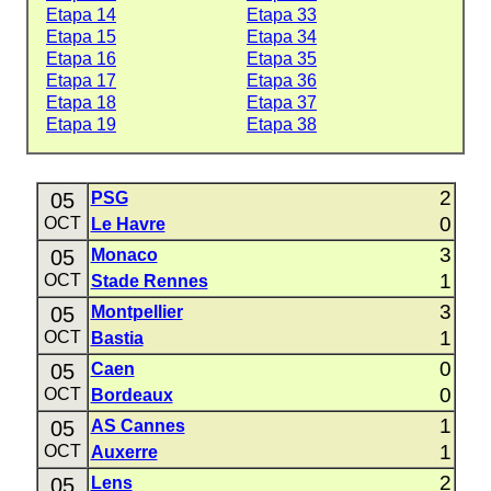
Etapa 14
Etapa 33
Etapa 15
Etapa 34
Etapa 16
Etapa 35
Etapa 17
Etapa 36
Etapa 18
Etapa 37
Etapa 19
Etapa 38
2
05
PSG
0
OCT
Le Havre
3
05
Monaco
1
OCT
Stade Rennes
3
05
Montpellier
1
OCT
Bastia
0
05
Caen
0
OCT
Bordeaux
1
05
AS Cannes
1
OCT
Auxerre
2
05
Lens