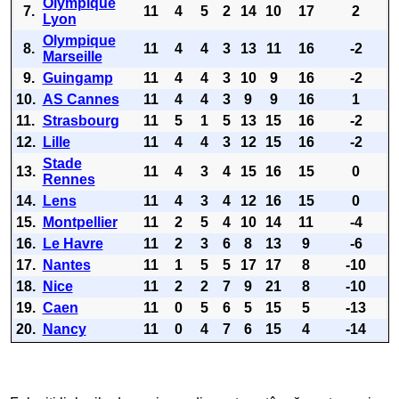
Olympique
7.
11
4
5
2
14
10
17
2
Lyon
Olympique
8.
11
4
4
3
13
11
16
-2
Marseille
9.
Guingamp
11
4
4
3
10
9
16
-2
10.
AS Cannes
11
4
4
3
9
9
16
1
11.
Strasbourg
11
5
1
5
13
15
16
-2
12.
Lille
11
4
4
3
12
15
16
-2
Stade
13.
11
4
3
4
15
16
15
0
Rennes
14.
Lens
11
4
3
4
12
16
15
0
15.
Montpellier
11
2
5
4
10
14
11
-4
16.
Le Havre
11
2
3
6
8
13
9
-6
17.
Nantes
11
1
5
5
17
17
8
-10
18.
Nice
11
2
2
7
9
21
8
-10
19.
Caen
11
0
5
6
5
15
5
-13
20.
Nancy
11
0
4
7
6
15
4
-14