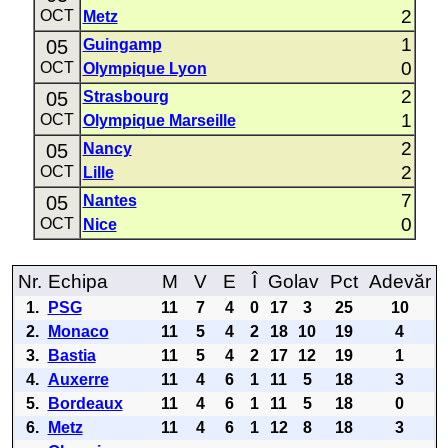
2
OCT
Metz
1
05
Guingamp
0
OCT
Olympique Lyon
2
05
Strasbourg
1
OCT
Olympique Marseille
2
05
Nancy
2
OCT
Lille
7
05
Nantes
0
OCT
Nice
Nr.
Echipa
M
V
E
Î
Golav
Pct
Adevăr
1.
PSG
11
7
4
0
17
3
25
10
2.
Monaco
11
5
4
2
18
10
19
4
3.
Bastia
11
5
4
2
17
12
19
1
4.
Auxerre
11
4
6
1
11
5
18
3
5.
Bordeaux
11
4
6
1
11
5
18
0
6.
Metz
11
4
6
1
12
8
18
3