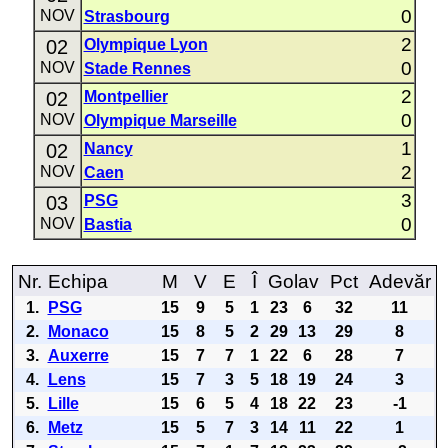
0
NOV
Strasbourg
2
02
Olympique Lyon
0
NOV
Stade Rennes
2
02
Montpellier
0
NOV
Olympique Marseille
1
02
Nancy
2
NOV
Caen
3
03
PSG
0
NOV
Bastia
Nr.
Echipa
M
V
E
Î
Golav
Pct
Adevăr
1.
PSG
15
9
5
1
23
6
32
11
2.
Monaco
15
8
5
2
29
13
29
8
3.
Auxerre
15
7
7
1
22
6
28
7
4.
Lens
15
7
3
5
18
19
24
3
5.
Lille
15
6
5
4
18
22
23
-1
6.
Metz
15
5
7
3
14
11
22
1