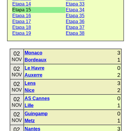
Etapa 14
Etapa 33
Etapa 15
Etapa 34
Etapa 16
Etapa 35
Etapa 17
Etapa 36
Etapa 18
Etapa 37
Etapa 19
Etapa 38
3
02
Monaco
1
NOV
Bordeaux
0
02
Le Havre
2
NOV
Auxerre
3
02
Lens
2
NOV
Nice
0
02
AS Cannes
1
NOV
Lille
0
02
Guingamp
1
NOV
Metz
3
02
Nantes