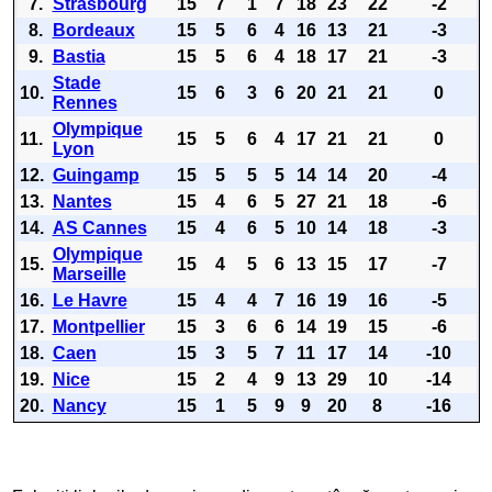
7.
Strasbourg
15
7
1
7
18
23
22
-2
8.
Bordeaux
15
5
6
4
16
13
21
-3
9.
Bastia
15
5
6
4
18
17
21
-3
Stade
10.
15
6
3
6
20
21
21
0
Rennes
Olympique
11.
15
5
6
4
17
21
21
0
Lyon
12.
Guingamp
15
5
5
5
14
14
20
-4
13.
Nantes
15
4
6
5
27
21
18
-6
14.
AS Cannes
15
4
6
5
10
14
18
-3
Olympique
15.
15
4
5
6
13
15
17
-7
Marseille
16.
Le Havre
15
4
4
7
16
19
16
-5
17.
Montpellier
15
3
6
6
14
19
15
-6
18.
Caen
15
3
5
7
11
17
14
-10
19.
Nice
15
2
4
9
13
29
10
-14
20.
Nancy
15
1
5
9
9
20
8
-16