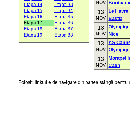
NOV
Bordeau
Etapa 14
Etapa 33
Etapa 15
Etapa 34
13
Le Havre
Etapa 16
Etapa 35
NOV
Bastia
Etapa 17
Etapa 36
13
Olympiqu
Etapa 18
Etapa 37
NOV
Nice
Etapa 19
Etapa 38
13
AS Cann
NOV
Olympique
13
Montpelli
NOV
Caen
Folosiți linkurile de navigare din partea stângă pentru