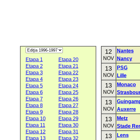
12
Nantes
NOV
Nancy
Etapa 1
Etapa 20
Etapa 2
Etapa 21
13
PSG
Etapa 3
Etapa 22
NOV
Lille
Etapa 4
Etapa 23
13
Monaco
Etapa 5
Etapa 24
NOV
Etapa 6
Etapa 25
Strasbou
Etapa 7
Etapa 26
13
Guingam
Etapa 8
Etapa 27
NOV
Auxerre
Etapa 9
Etapa 28
13
Metz
Etapa 10
Etapa 29
Etapa 11
Etapa 30
NOV
Stade Re
Etapa 12
Etapa 31
13
Lens
Etapa 13
Etapa 32