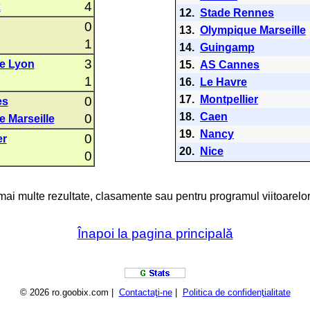
4
x
12.
Stade Rennes
0
13.
Olympique Marseille
1
14.
Guingamp
3
e Lyon
15.
AS Cannes
1
16.
Le Havre
17.
Montpellier
0
es
18.
Caen
0
 Marseille
19.
Nancy
0
er
20.
Nice
0
 mai multe rezultate, clasamente sau pentru programul viitoarelor
Înapoi la pagina principală
© 2026 ro.goobix.com |
Contactaţi-ne
|
Politica de confidenţialitate