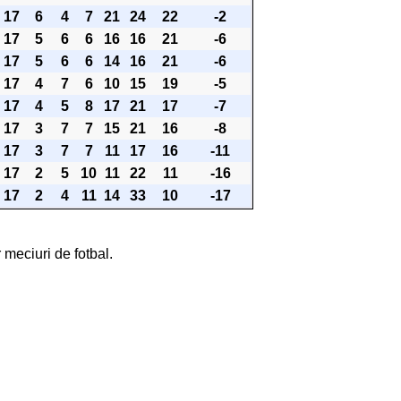
17
6
4
7
21
24
22
-2
17
5
6
6
16
16
21
-6
17
5
6
6
14
16
21
-6
17
4
7
6
10
15
19
-5
17
4
5
8
17
21
17
-7
17
3
7
7
15
21
16
-8
17
3
7
7
11
17
16
-11
17
2
5
10
11
22
11
-16
17
2
4
11
14
33
10
-17
 meciuri de fotbal.