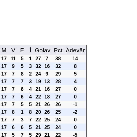
M
V
E
Î
Golav
Pct
Adevăr
17
11
5
1
27
7
38
14
17
9
5
3
32
16
32
8
17
7
8
2
24
9
29
5
17
7
7
3
19
13
28
4
17
7
6
4
21
16
27
0
17
7
6
4
22
18
27
0
17
7
5
5
21
26
26
-1
17
8
1
8
20
26
25
-2
17
7
3
7
22
25
24
0
17
6
6
5
21
25
24
0
17
5
7
5
29
21
22
-5