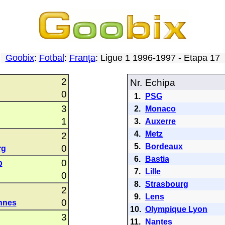
Goobix
:
Fotbal
:
Franţa
: Ligue 1 1996-1997 - Etapa 17
2
Nr.
Echipa
0
1.
PSG
3
2.
Monaco
1
3.
Auxerre
4.
Metz
2
5.
Bordeaux
0
rg
6.
Bastia
0
p
7.
Lille
0
8.
Strasbourg
2
9.
Lens
0
nnes
10.
Olympique Lyon
3
11.
Nantes