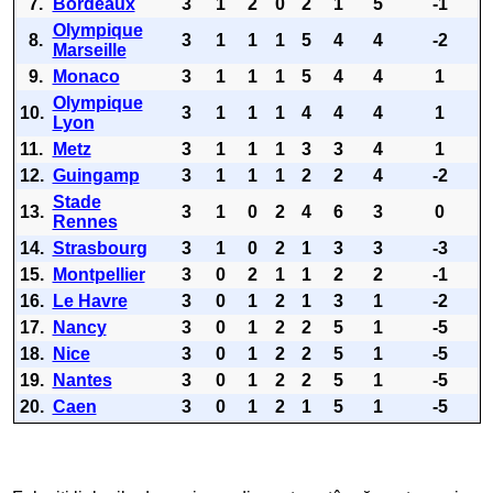
7.
Bordeaux
3
1
2
0
2
1
5
-1
Olympique
8.
3
1
1
1
5
4
4
-2
Marseille
9.
Monaco
3
1
1
1
5
4
4
1
Olympique
10.
3
1
1
1
4
4
4
1
Lyon
11.
Metz
3
1
1
1
3
3
4
1
12.
Guingamp
3
1
1
1
2
2
4
-2
Stade
13.
3
1
0
2
4
6
3
0
Rennes
14.
Strasbourg
3
1
0
2
1
3
3
-3
15.
Montpellier
3
0
2
1
1
2
2
-1
16.
Le Havre
3
0
1
2
1
3
1
-2
17.
Nancy
3
0
1
2
2
5
1
-5
18.
Nice
3
0
1
2
2
5
1
-5
19.
Nantes
3
0
1
2
2
5
1
-5
20.
Caen
3
0
1
2
1
5
1
-5