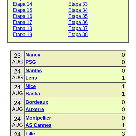
Etapa 14
Etapa 33
Etapa 15
Etapa 34
Etapa 16
Etapa 35
Etapa 17
Etapa 36
Etapa 18
Etapa 37
Etapa 19
Etapa 38
0
23
Nancy
0
AUG
PSG
0
24
Nantes
1
AUG
Lens
1
24
Nice
1
AUG
Bastia
0
24
Bordeaux
0
AUG
Auxerre
0
24
Montpellier
1
AUG
AS Cannes
3
24
Lille