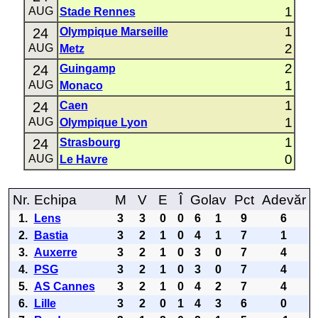
1
AUG
Stade Rennes
1
24
Olympique Marseille
2
AUG
Metz
2
24
Guingamp
1
AUG
Monaco
1
24
Caen
1
AUG
Olympique Lyon
1
24
Strasbourg
0
AUG
Le Havre
Nr.
Echipa
M
V
E
Î
Golav
Pct
Adevăr
1.
Lens
3
3
0
0
6
1
9
6
2.
Bastia
3
2
1
0
4
1
7
1
3.
Auxerre
3
2
1
0
3
0
7
4
4.
PSG
3
2
1
0
3
0
7
4
5.
AS Cannes
3
2
1
0
4
2
7
4
6.
Lille
3
2
0
1
4
3
6
0