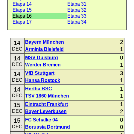
Etapa 14
Etapa 31
Etapa 15
Etapa 32
Etapa 16
Etapa 33
Etapa 17
Etapa 34
2
14
Bayern München
1
DEC
Arminia Bielefeld
0
14
MSV Duisburg
1
DEC
Werder Bremen
3
14
VfB Stuttgart
1
DEC
Hansa Rostock
1
14
Hertha BSC
1
DEC
TSV 1860 München
1
15
Eintracht Frankfurt
2
DEC
Bayer Leverkusen
0
15
FC Schalke 04
0
DEC
Borussia Dortmund