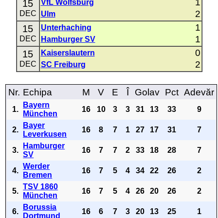
1
15
VfL Wolfsburg
2
DEC
Ulm
1
15
Unterhaching
1
DEC
Hamburger SV
0
15
Kaiserslautern
2
DEC
SC Freiburg
Nr.
Echipa
M
V
E
Î
Golav
Pct
Adevăr
Bayern
1.
16
10
3
3
31
13
33
9
München
Bayer
2.
16
8
7
1
27
17
31
7
Leverkusen
Hamburger
3.
16
7
7
2
33
18
28
7
SV
Werder
4.
16
7
5
4
34
22
26
2
Bremen
TSV 1860
5.
16
7
5
4
26
20
26
2
München
Borussia
6.
16
6
7
3
20
13
25
1
Dortmund