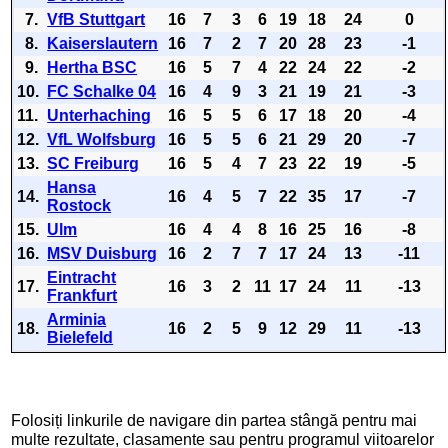
7.
VfB Stuttgart
16
7
3
6
19
18
24
0
8.
Kaiserslautern
16
7
2
7
20
28
23
-1
9.
Hertha BSC
16
5
7
4
22
24
22
-2
10.
FC Schalke 04
16
4
9
3
21
19
21
-3
11.
Unterhaching
16
5
5
6
17
18
20
-4
12.
VfL Wolfsburg
16
5
5
6
21
29
20
-7
13.
SC Freiburg
16
5
4
7
23
22
19
-5
Hansa
14.
16
4
5
7
22
35
17
-7
Rostock
15.
Ulm
16
4
4
8
16
25
16
-8
16.
MSV Duisburg
16
2
7
7
17
24
13
-11
Eintracht
17.
16
3
2
11
17
24
11
-13
Frankfurt
Arminia
18.
16
2
5
9
12
29
11
-13
Bielefeld
Folosiți linkurile de navigare din partea stângă pentru mai
multe rezultate, clasamente sau pentru programul viitoarelor