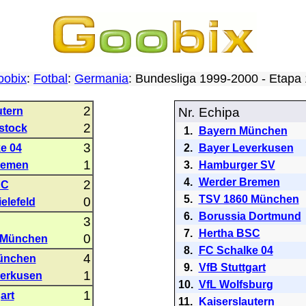
oobix
:
Fotbal
:
Germania
: Bundesliga 1999-2000 - Etap
2
utern
Nr.
Echipa
2
stock
1.
Bayern München
3
e 04
2.
Bayer Leverkusen
1
remen
3.
Hamburger SV
4.
Werder Bremen
2
SC
5.
TSV 1860 München
0
elefeld
6.
Borussia Dortmund
3
7.
Hertha BSC
0
 München
8.
FC Schalke 04
4
ünchen
9.
VfB Stuttgart
1
verkusen
10.
VfL Wolfsburg
1
art
11.
Kaiserslautern