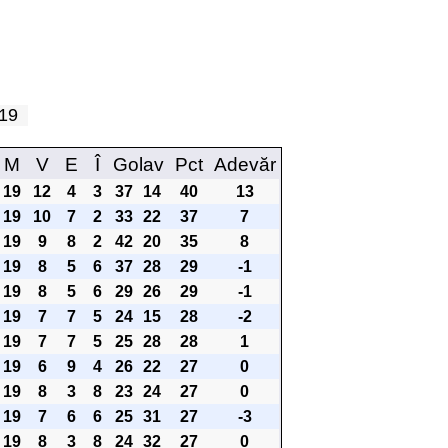
a 19
M
V
E
Î
Golav
Pct
Adevăr
19
12
4
3
37
14
40
13
19
10
7
2
33
22
37
7
19
9
8
2
42
20
35
8
19
8
5
6
37
28
29
-1
19
8
5
6
29
26
29
-1
19
7
7
5
24
15
28
-2
19
7
7
5
25
28
28
1
19
6
9
4
26
22
27
0
19
8
3
8
23
24
27
0
19
7
6
6
25
31
27
-3
19
8
3
8
24
32
27
0