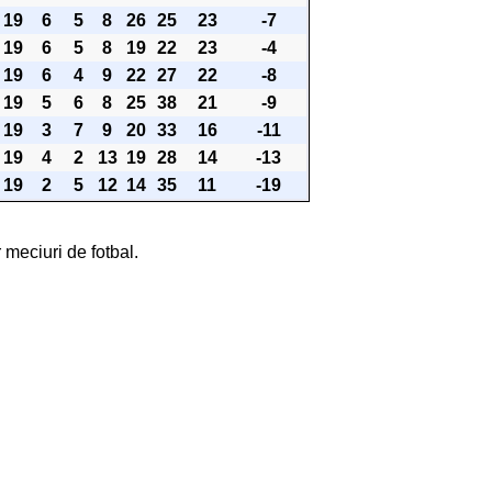
19
6
5
8
26
25
23
-7
19
6
5
8
19
22
23
-4
19
6
4
9
22
27
22
-8
19
5
6
8
25
38
21
-9
19
3
7
9
20
33
16
-11
19
4
2
13
19
28
14
-13
19
2
5
12
14
35
11
-19
 meciuri de fotbal.