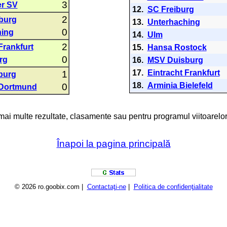
3
r SV
12.
SC Freiburg
2
burg
13.
Unterhaching
0
hing
14.
Ulm
2
Frankfurt
15.
Hansa Rostock
0
rg
16.
MSV Duisburg
17.
Eintracht Frankfurt
1
burg
18.
Arminia Bielefeld
0
 Dortmund
 mai multe rezultate, clasamente sau pentru programul viitoarelor
Înapoi la pagina principală
© 2026 ro.goobix.com |
Contactaţi-ne
|
Politica de confidenţialitate