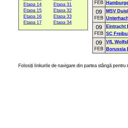
FEB
Hamburge
Etapa 14
Etapa 31
Etapa 15
Etapa 32
09
MSV Duis
Etapa 16
Etapa 33
FEB
Unterhac
Etapa 17
Etapa 34
09
Eintracht 
FEB
SC Freibu
09
VfL Wolfs
FEB
Borussia
Folosiți linkurile de navigare din partea stângă pentru