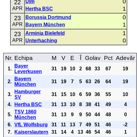
0
22
Ulm
1
APR
Hertha BSC
0
23
Borussia Dortmund
1
APR
Bayern München
1
23
Arminia Bielefeld
0
APR
Unterhaching
Nr.
Echipa
M
V
E
Î
Golav
Pct
Adevăr
Bayer
1.
31
19
10
2
68
33
67
19
Leverkusen
Bayern
2.
31
19
7
5
63
26
64
19
München
Hamburger
3.
31
15
10
6
59
36
55
10
SV
4.
Hertha BSC
31
13
10
8
38
41
49
4
TSV 1860
5.
31
13
9
9
50
44
48
0
München
6.
VfL Wolfsburg
31
11
13
7
49
51
46
-2
7.
Kaiserslautern
31
14
4
13
46
54
46
1