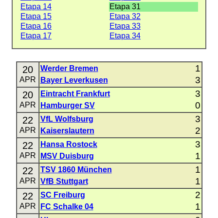
Etapa 14
Etapa 31
Etapa 15
Etapa 32
Etapa 16
Etapa 33
Etapa 17
Etapa 34
1
20
Werder Bremen
3
APR
Bayer Leverkusen
3
20
Eintracht Frankfurt
0
APR
Hamburger SV
3
22
VfL Wolfsburg
2
APR
Kaiserslautern
3
22
Hansa Rostock
1
APR
MSV Duisburg
1
22
TSV 1860 München
1
APR
VfB Stuttgart
2
22
SC Freiburg
1
APR
FC Schalke 04