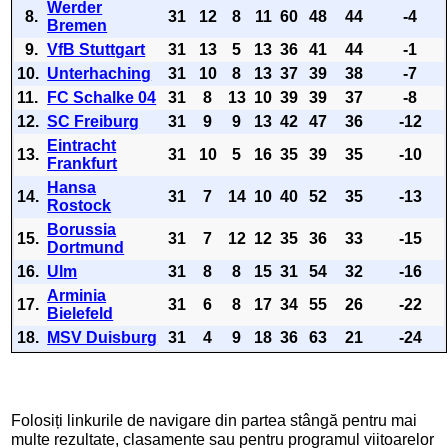
Werder
8.
31
12
8
11
60
48
44
-4
Bremen
9.
VfB Stuttgart
31
13
5
13
36
41
44
-1
10.
Unterhaching
31
10
8
13
37
39
38
-7
11.
FC Schalke 04
31
8
13
10
39
39
37
-8
12.
SC Freiburg
31
9
9
13
42
47
36
-12
Eintracht
13.
31
10
5
16
35
39
35
-10
Frankfurt
Hansa
14.
31
7
14
10
40
52
35
-13
Rostock
Borussia
15.
31
7
12
12
35
36
33
-15
Dortmund
16.
Ulm
31
8
8
15
31
54
32
-16
Arminia
17.
31
6
8
17
34
55
26
-22
Bielefeld
18.
MSV Duisburg
31
4
9
18
36
63
21
-24
Folosiți linkurile de navigare din partea stângă pentru mai
multe rezultate, clasamente sau pentru programul viitoarelor