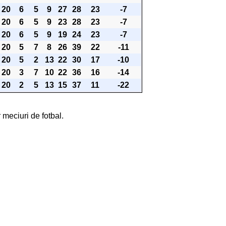
20
6
5
9
27
28
23
-7
20
6
5
9
23
28
23
-7
20
6
5
9
19
24
23
-7
20
5
7
8
26
39
22
-11
20
5
2
13
22
30
17
-10
20
3
7
10
22
36
16
-14
20
2
5
13
15
37
11
-22
 meciuri de fotbal.