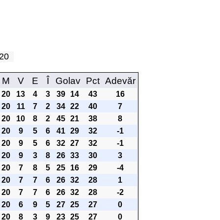
a 20
M
V
E
Î
Golav
Pct
Adevăr
20
13
4
3
39
14
43
16
20
11
7
2
34
22
40
7
20
10
8
2
45
21
38
8
20
9
5
6
41
29
32
-1
20
9
5
6
32
27
32
-1
20
9
3
8
26
33
30
3
20
7
8
5
25
16
29
-4
20
7
7
6
26
32
28
1
20
7
7
6
26
32
28
-2
20
6
9
5
27
25
27
0
20
8
3
9
23
25
27
0