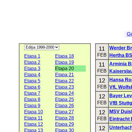
G
11
Werder B
FEB
Hertha B
Etapa 1
Etapa 18
Etapa 2
Etapa 19
11
Arminia Bi
Etapa 3
Etapa 20
FEB
Kaisersla
Etapa 4
Etapa 21
12
Hansa Ro
Etapa 5
Etapa 22
FEB
Etapa 6
Etapa 23
VfL Wolfs
Etapa 7
Etapa 24
12
Bayer Le
Etapa 8
Etapa 25
FEB
VfB Stuttg
Etapa 9
Etapa 26
12
MSV Duis
Etapa 10
Etapa 27
Etapa 11
Etapa 28
FEB
Eintracht 
Etapa 12
Etapa 29
12
Unterhac
Etapa 13
Etapa 30