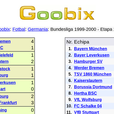
oobix
:
Fotbal
:
Germania
: Bundesliga 1999-2000 - Etap
4
remen
Nr.
Echipa
1
SC
1.
Bayern München
1
elefeld
2.
Bayer Leverkusen
2
utern
3.
Hamburger SV
4.
Werder Bremen
1
stock
5.
TSV 1860 München
1
burg
6.
Kaiserslautern
1
verkusen
7.
Borussia Dortmund
0
art
8.
Hertha BSC
2
burg
9.
VfL Wolfsburg
3
Frankfurt
10.
FC Schalke 04
0
hing
11.
VfB Stuttgart