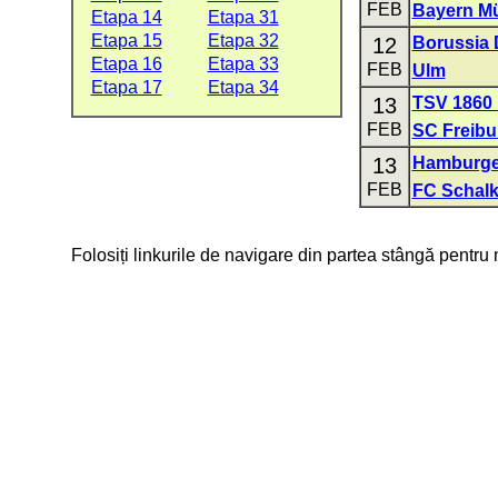
FEB
Bayern M
Etapa 14
Etapa 31
Etapa 15
Etapa 32
12
Borussia
Etapa 16
Etapa 33
FEB
Ulm
Etapa 17
Etapa 34
13
TSV 1860
FEB
SC Freibu
13
Hamburge
FEB
FC Schalk
Folosiți linkurile de navigare din partea stângă pentru