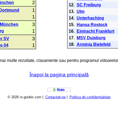
2
ünchen
12.
SC Freiburg
1
 Dortmund
13.
Ulm
1
14.
Unterhaching
3
 München
15.
Hansa Rostock
1
rg
16.
Eintracht Frankfurt
17.
MSV Duisburg
3
r SV
18.
Arminia Bielefeld
1
e 04
 mai multe rezultate, clasamente sau pentru programul viitoarelor
Înapoi la pagina principală
© 2026 ro.goobix.com |
Contactaţi-ne
|
Politica de confidenţialitate