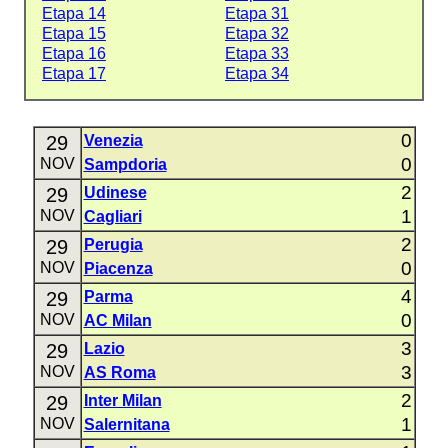
Etapa 14
Etapa 31
Etapa 15
Etapa 32
Etapa 16
Etapa 33
Etapa 17
Etapa 34
0
29
Venezia
0
NOV
Sampdoria
2
29
Udinese
1
NOV
Cagliari
2
29
Perugia
0
NOV
Piacenza
4
29
Parma
0
NOV
AC Milan
3
29
Lazio
3
NOV
AS Roma
2
29
Inter Milan
1
NOV
Salernitana