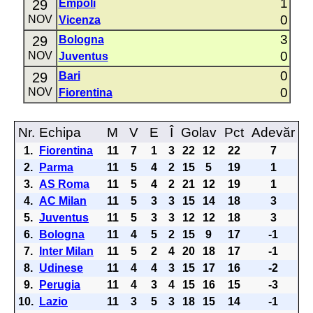
1
29
Empoli
0
NOV
Vicenza
3
29
Bologna
0
NOV
Juventus
0
29
Bari
0
NOV
Fiorentina
Nr.
Echipa
M
V
E
Î
Golav
Pct
Adevăr
1.
Fiorentina
11
7
1
3
22
12
22
7
2.
Parma
11
5
4
2
15
5
19
1
3.
AS Roma
11
5
4
2
21
12
19
1
4.
AC Milan
11
5
3
3
15
14
18
3
5.
Juventus
11
5
3
3
12
12
18
3
6.
Bologna
11
4
5
2
15
9
17
-1
7.
Inter Milan
11
5
2
4
20
18
17
-1
8.
Udinese
11
4
4
3
15
17
16
-2
9.
Perugia
11
4
3
4
15
16
15
-3
10.
Lazio
11
3
5
3
18
15
14
-1