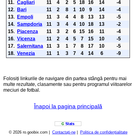
11.
Cagliari
11
4
2
5
18
16
14
-4
12.
Bari
11
2
8
1
10
9
14
-4
13.
Empoli
11
3
4
4
8
13
13
-5
14.
Sampdoria
11
3
4
4
10
18
13
-2
15.
Piacenza
11
3
2
6
15
16
11
-4
16.
Vicenza
11
2
4
5
7
15
10
-5
17.
Salernitana
11
3
1
7
8
17
10
-5
18.
Venezia
11
1
3
7
4
14
6
-9
Folosiți linkurile de navigare din partea stângă pentru mai
multe rezultate, clasamente sau pentru programul viitoarelor
meciuri de fotbal.
Înapoi la pagina principală
© 2026 ro.goobix.com |
Contactaţi-ne
|
Politica de confidenţialitate