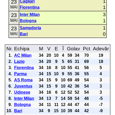
1
23
Cagliari
1
MAI
Fiorentina
3
23
Inter Milan
1
MAI
Bologna
1
23
Sampdoria
0
MAI
Bari
Nr.
Echipa
M
V
E
Î
Golav
Pct
Adevăr
1.
AC Milan
34
20
10
4
59
34
70
19
2.
Lazio
34
20
9
5
65
31
69
18
3.
Fiorentina
34
16
8
10
55
41
56
5
4.
Parma
34
15
10
9
55
36
55
4
5.
AS Roma
34
15
9
10
69
49
54
3
6.
Juventus
34
15
9
10
42
36
54
3
7.
Udinese
34
16
6
12
52
52
54
3
8.
Inter Milan
34
13
7
14
59
54
46
-5
9.
Bologna
34
11
11
12
44
47
44
-7
10.
Bari
34
9
15
10
39
44
42
-9