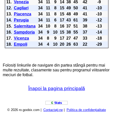
11.
Venezia
34
11
9
14
38
45
42
-9
12.
Cagliari
34
11
8
15
49
50
41
-10
13.
Piacenza
34
11
8
15
48
49
41
-10
14.
Perugia
34
11
6
17
43
61
39
-12
15.
Salernitana
34
10
8
16
37
51
38
-13
16.
Sampdoria
34
9
10
15
38
55
37
-14
17.
Vicenza
34
8
9
17
27
47
33
-18
18.
Empoli
34
4
10
20
26
63
22
-29
Folosiți linkurile de navigare din partea stângă pentru mai
multe rezultate, clasamente sau pentru programul viitoarelor
meciuri de fotbal.
Înapoi la pagina principală
© 2026 ro.goobix.com |
Contactaţi-ne
|
Politica de confidenţialitate