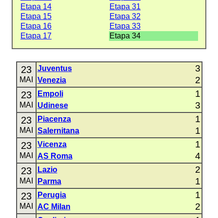
Etapa 14
Etapa 31
Etapa 15
Etapa 32
Etapa 16
Etapa 33
Etapa 17
Etapa 34
3
23
Juventus
2
MAI
Venezia
1
23
Empoli
3
MAI
Udinese
1
23
Piacenza
1
MAI
Salernitana
1
23
Vicenza
4
MAI
AS Roma
2
23
Lazio
1
MAI
Parma
1
23
Perugia
2
MAI
AC Milan