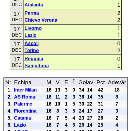
1
DEC
Atalanta
2
17
Parma
2
DEC
Chievo Verona
1
17
Livorno
1
DEC
Lazio
0
17
Ascoli
2
DEC
Torino
0
17
Reggina
1
DEC
Sampdoria
Nr.
Echipa
M
V
E
Î
Golav
Pct
Adevăr
1.
Inter Milan
16
13
3
0
34
14
42
18
2.
AS Roma
16
11
2
3
36
14
35
8
3.
Palermo
16
10
1
5
30
22
31
7
4.
Fiorentina
16
8
3
5
24
17
27
3
5.
Catania
16
7
5
4
23
27
26
2
6.
Lazio
16
7
4
5
26
14
25
4