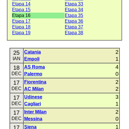
Etapa 14
Etapa 33
Etapa 15
Etapa 34
Etapa 16
Etapa 35
Etapa 17
Etapa 36
Etapa 18
Etapa 37
Etapa 19
Etapa 38
2
25
Catania
1
IAN
Empoli
4
18
AS Roma
0
DEC
Palermo
2
17
Fiorentina
2
DEC
AC Milan
3
17
Udinese
1
DEC
Cagliari
2
17
Inter Milan
0
DEC
Messina
1
17
Siena