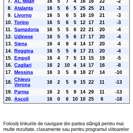
7.
AC Milan
16
5
7
4
16
16
22
-2
8.
Atalanta
16
5
6
5
25
25
21
-3
9.
Livorno
16
5
6
5
16
19
21
-3
10.
Torino
16
5
6
5
12
17
21
-3
11.
Sampdoria
16
5
5
6
22
21
20
-4
12.
Udinese
16
5
5
6
17
17
20
-4
13.
Siena
16
4
8
4
14
17
20
-4
14.
Reggina
16
5
5
6
17
21
20
-4
15.
Empoli
16
4
7
5
13
15
19
-5
16.
Cagliari
16
2
10
4
14
17
16
-8
17.
Messina
16
3
5
8
18
27
14
-10
Chievo
18.
16
2
5
9
15
22
11
-13
Verona
19.
Parma
16
2
5
9
14
29
11
-13
20.
Ascoli
16
0
6
10
10
25
6
-18
Folosiți linkurile de navigare din partea stângă pentru mai
multe rezultate, clasamente sau pentru programul viitoarelor