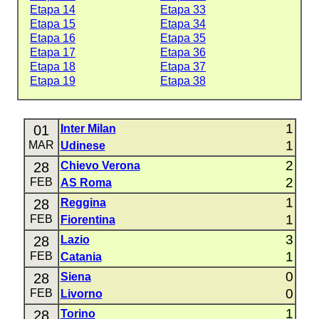
Etapa 14
Etapa 33
Etapa 15
Etapa 34
Etapa 16
Etapa 35
Etapa 17
Etapa 36
Etapa 18
Etapa 37
Etapa 19
Etapa 38
1
01
Inter Milan
1
MAR
Udinese
2
28
Chievo Verona
2
FEB
AS Roma
1
28
Reggina
1
FEB
Fiorentina
3
28
Lazio
1
FEB
Catania
0
28
Siena
0
FEB
Livorno
1
28
Torino