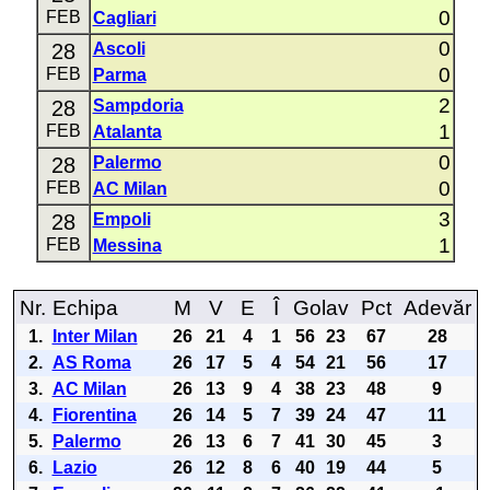
0
FEB
Cagliari
0
28
Ascoli
0
FEB
Parma
2
28
Sampdoria
1
FEB
Atalanta
0
28
Palermo
0
FEB
AC Milan
3
28
Empoli
1
FEB
Messina
Nr.
Echipa
M
V
E
Î
Golav
Pct
Adevăr
1.
Inter Milan
26
21
4
1
56
23
67
28
2.
AS Roma
26
17
5
4
54
21
56
17
3.
AC Milan
26
13
9
4
38
23
48
9
4.
Fiorentina
26
14
5
7
39
24
47
11
5.
Palermo
26
13
6
7
41
30
45
3
6.
Lazio
26
12
8
6
40
19
44
5