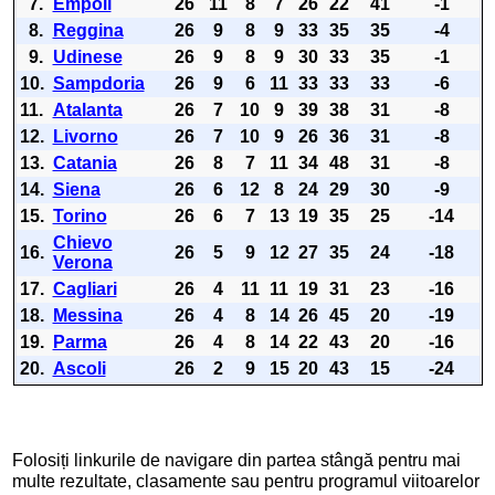
7.
Empoli
26
11
8
7
26
22
41
-1
8.
Reggina
26
9
8
9
33
35
35
-4
9.
Udinese
26
9
8
9
30
33
35
-1
10.
Sampdoria
26
9
6
11
33
33
33
-6
11.
Atalanta
26
7
10
9
39
38
31
-8
12.
Livorno
26
7
10
9
26
36
31
-8
13.
Catania
26
8
7
11
34
48
31
-8
14.
Siena
26
6
12
8
24
29
30
-9
15.
Torino
26
6
7
13
19
35
25
-14
Chievo
16.
26
5
9
12
27
35
24
-18
Verona
17.
Cagliari
26
4
11
11
19
31
23
-16
18.
Messina
26
4
8
14
26
45
20
-19
19.
Parma
26
4
8
14
22
43
20
-16
20.
Ascoli
26
2
9
15
20
43
15
-24
Folosiți linkurile de navigare din partea stângă pentru mai
multe rezultate, clasamente sau pentru programul viitoarelor