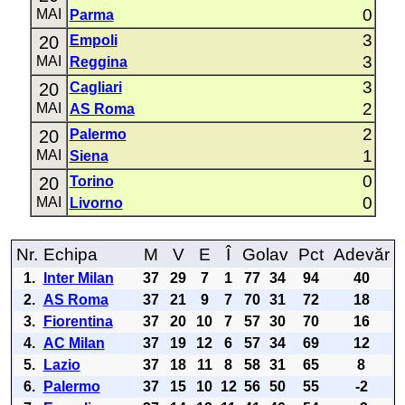
0
MAI
Parma
3
20
Empoli
3
MAI
Reggina
3
20
Cagliari
2
MAI
AS Roma
2
20
Palermo
1
MAI
Siena
0
20
Torino
0
MAI
Livorno
Nr.
Echipa
M
V
E
Î
Golav
Pct
Adevăr
1.
Inter Milan
37
29
7
1
77
34
94
40
2.
AS Roma
37
21
9
7
70
31
72
18
3.
Fiorentina
37
20
10
7
57
30
70
16
4.
AC Milan
37
19
12
6
57
34
69
12
5.
Lazio
37
18
11
8
58
31
65
8
6.
Palermo
37
15
10
12
56
50
55
-2