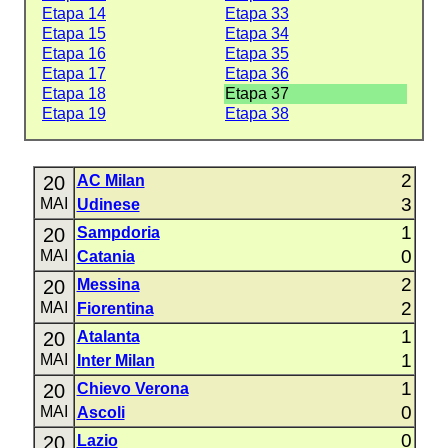
Etapa 14
Etapa 33
Etapa 15
Etapa 34
Etapa 16
Etapa 35
Etapa 17
Etapa 36
Etapa 18
Etapa 37
Etapa 19
Etapa 38
2
20
AC Milan
3
MAI
Udinese
1
20
Sampdoria
0
MAI
Catania
2
20
Messina
2
MAI
Fiorentina
1
20
Atalanta
1
MAI
Inter Milan
1
20
Chievo Verona
0
MAI
Ascoli
0
20
Lazio