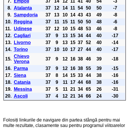
7.
Empoli
37
14
12
11
41
40
54
-3
8.
Atalanta
37
12
14
11
54
50
50
-7
9.
Sampdoria
37
13
10
14
43
43
49
-8
10.
Reggina
37
11
15
11
50
50
48
-6
11.
Udinese
37
12
10
15
48
53
46
-8
12.
Cagliari
37
9
13
15
34
44
40
-17
13.
Livorno
37
9
13
15
37
52
40
-14
14.
Torino
37
10
10
17
27
44
40
-17
Chievo
15.
37
9
12
16
38
46
39
-18
Verona
16.
Parma
37
9
12
16
38
55
39
-15
17.
Siena
37
8
14
15
33
44
38
-16
18.
Catania
37
9
11
17
44
68
38
-16
19.
Messina
37
5
11
21
34
65
26
-31
20.
Ascoli
37
4
12
21
34
66
24
-30
Folosiți linkurile de navigare din partea stângă pentru mai
multe rezultate, clasamente sau pentru programul viitoarelor