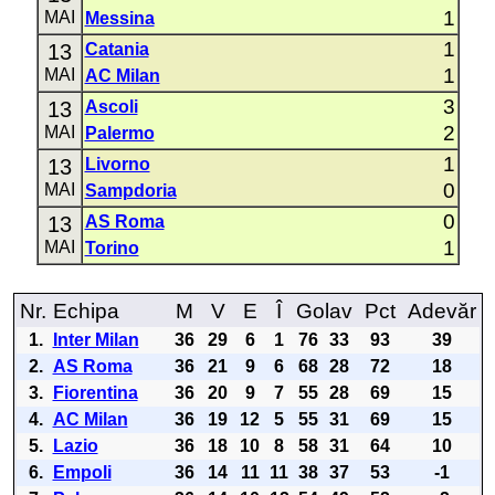
1
MAI
Messina
1
13
Catania
1
MAI
AC Milan
3
13
Ascoli
2
MAI
Palermo
1
13
Livorno
0
MAI
Sampdoria
0
13
AS Roma
1
MAI
Torino
Nr.
Echipa
M
V
E
Î
Golav
Pct
Adevăr
1.
Inter Milan
36
29
6
1
76
33
93
39
2.
AS Roma
36
21
9
6
68
28
72
18
3.
Fiorentina
36
20
9
7
55
28
69
15
4.
AC Milan
36
19
12
5
55
31
69
15
5.
Lazio
36
18
10
8
58
31
64
10
6.
Empoli
36
14
11
11
38
37
53
-1