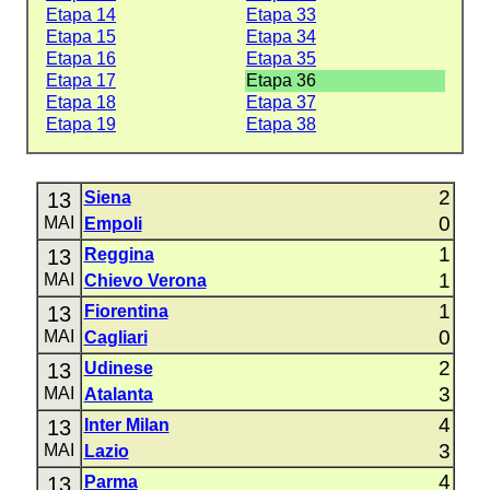
Etapa 14
Etapa 33
Etapa 15
Etapa 34
Etapa 16
Etapa 35
Etapa 17
Etapa 36
Etapa 18
Etapa 37
Etapa 19
Etapa 38
2
13
Siena
0
MAI
Empoli
1
13
Reggina
1
MAI
Chievo Verona
1
13
Fiorentina
0
MAI
Cagliari
2
13
Udinese
3
MAI
Atalanta
4
13
Inter Milan
3
MAI
Lazio
4
13
Parma