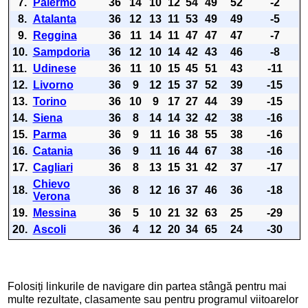
7.
Palermo
36
14
10
12
54
49
52
-2
8.
Atalanta
36
12
13
11
53
49
49
-5
9.
Reggina
36
11
14
11
47
47
47
-7
10.
Sampdoria
36
12
10
14
42
43
46
-8
11.
Udinese
36
11
10
15
45
51
43
-11
12.
Livorno
36
9
12
15
37
52
39
-15
13.
Torino
36
10
9
17
27
44
39
-15
14.
Siena
36
8
14
14
32
42
38
-16
15.
Parma
36
9
11
16
38
55
38
-16
16.
Catania
36
9
11
16
44
67
38
-16
17.
Cagliari
36
8
13
15
31
42
37
-17
Chievo
18.
36
8
12
16
37
46
36
-18
Verona
19.
Messina
36
5
10
21
32
63
25
-29
20.
Ascoli
36
4
12
20
34
65
24
-30
Folosiți linkurile de navigare din partea stângă pentru mai
multe rezultate, clasamente sau pentru programul viitoarelor