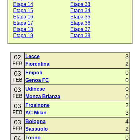
Etapa 14
Etapa 33
Etapa 15
Etapa 34
Etapa 16
Etapa 35
Etapa 17
Etapa 36
Etapa 18
Etapa 37
Etapa 19
Etapa 38
3
02
Lecce
2
FEB
Fiorentina
0
03
Empoli
0
FEB
Genoa FC
0
03
Udinese
0
FEB
Monza Brianza
2
03
Frosinone
3
FEB
AC Milan
4
03
Bologna
2
FEB
Sassuolo
0
04
Torino