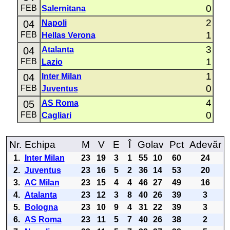
0
FEB
Salernitana
2
04
Napoli
1
FEB
Hellas Verona
3
04
Atalanta
1
FEB
Lazio
1
04
Inter Milan
0
FEB
Juventus
4
05
AS Roma
0
FEB
Cagliari
Nr.
Echipa
M
V
E
Î
Golav
Pct
Adevăr
1.
Inter Milan
23
19
3
1
55
10
60
24
2.
Juventus
23
16
5
2
36
14
53
20
3.
AC Milan
23
15
4
4
46
27
49
16
4.
Atalanta
23
12
3
8
40
26
39
3
5.
Bologna
23
10
9
4
31
22
39
3
6.
AS Roma
23
11
5
7
40
26
38
2