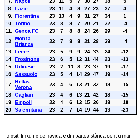
7.
Napoli
23
11
5
7
38
27
38
5
8.
Lazio
23
11
4
8
27
23
37
4
9.
Fiorentina
23
10
4
9
31
27
34
1
10.
Torino
23
8
8
7
20
21
32
-4
11.
Genoa FC
23
7
8
8
24
26
29
-4
Monza
12.
23
7
8
8
21
28
29
-4
Brianza
13.
Lecce
23
5
9
9
24
33
24
-12
14.
Frosinone
23
6
5
12
31
44
23
-13
15.
Udinese
23
2
13
8
23
37
19
-17
16.
Sassuolo
23
5
4
14
29
47
19
-14
Hellas
17.
23
4
6
13
21
32
18
-15
Verona
18.
Cagliari
23
4
6
13
21
42
18
-15
19.
Empoli
23
4
6
13
15
36
18
-18
20.
Salernitana
23
2
7
14
19
44
13
-23
Folosiți linkurile de navigare din partea stângă pentru mai