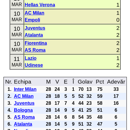
1
MAR
Hellas Verona
1
10
AC Milan
0
MAR
Empoli
2
10
Juventus
2
MAR
Atalanta
2
10
Fiorentina
2
MAR
AS Roma
1
11
Lazio
2
MAR
Udinese
Nr.
Echipa
M
V
E
Î
Golav
Pct
Adevăr
1.
Inter Milan
28
24
3
1
70
13
75
33
2.
AC Milan
28
18
5
5
52
32
59
17
3.
Juventus
28
17
7
4
44
23
58
16
4.
Bologna
28
14
9
5
41
25
51
6
5.
AS Roma
28
14
6
8
54
35
48
6
6.
Atalanta
28
14
5
9
51
32
47
5