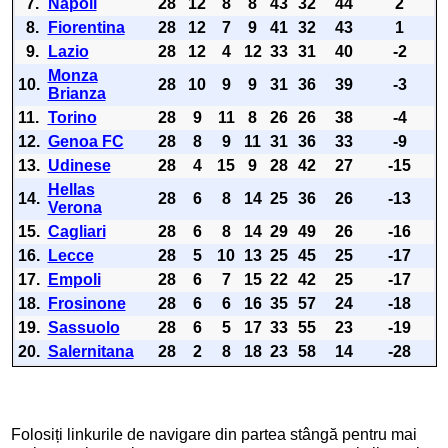
7.
Napoli
28
12
8
8
43
32
44
2
8.
Fiorentina
28
12
7
9
41
32
43
1
9.
Lazio
28
12
4
12
33
31
40
-2
Monza
10.
28
10
9
9
31
36
39
-3
Brianza
11.
Torino
28
9
11
8
26
26
38
-4
12.
Genoa FC
28
8
9
11
31
36
33
-9
13.
Udinese
28
4
15
9
28
42
27
-15
Hellas
14.
28
6
8
14
25
36
26
-13
Verona
15.
Cagliari
28
6
8
14
29
49
26
-16
16.
Lecce
28
5
10
13
25
45
25
-17
17.
Empoli
28
6
7
15
22
42
25
-17
18.
Frosinone
28
6
6
16
35
57
24
-18
19.
Sassuolo
28
6
5
17
33
55
23
-19
20.
Salernitana
28
2
8
18
23
58
14
-28
Folosiți linkurile de navigare din partea stângă pentru mai