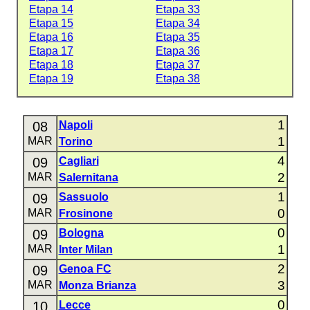
Etapa 14
Etapa 33
Etapa 15
Etapa 34
Etapa 16
Etapa 35
Etapa 17
Etapa 36
Etapa 18
Etapa 37
Etapa 19
Etapa 38
1
08
Napoli
1
MAR
Torino
4
09
Cagliari
2
MAR
Salernitana
1
09
Sassuolo
0
MAR
Frosinone
0
09
Bologna
1
MAR
Inter Milan
2
09
Genoa FC
3
MAR
Monza Brianza
0
10
Lecce