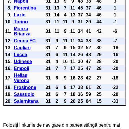
7.
Napoli
31
13
9
9
48
38
48
3
8.
Fiorentina
31
13
7
11
45
37
46
1
9.
Lazio
31
14
4
13
37
34
46
1
10.
Torino
31
11
11
9
31
29
44
-1
Monza
11.
31
11
9
11
34
41
42
-6
Brianza
12.
Genoa FC
31
9
11
11
34
38
38
-7
13.
Cagliari
31
7
9
15
32
52
30
-18
14.
Lecce
31
6
11
14
26
48
29
-16
15.
Udinese
31
4
16
11
30
47
28
-20
16.
Empoli
31
7
7
17
25
47
28
-20
Hellas
17.
31
6
9
16
28
42
27
-18
Verona
18.
Frosinone
31
6
8
17
38
61
26
-22
19.
Sassuolo
31
6
7
18
36
59
25
-20
20.
Salernitana
31
2
9
20
25
64
15
-33
Folosiți linkurile de navigare din partea stângă pentru mai