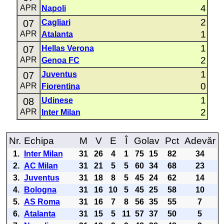
4
APR
Napoli
2
07
Cagliari
1
APR
Atalanta
1
07
Hellas Verona
2
APR
Genoa FC
1
07
Juventus
0
APR
Fiorentina
1
08
Udinese
2
APR
Inter Milan
Nr.
Echipa
M
V
E
Î
Golav
Pct
Adevăr
1.
Inter Milan
31
26
4
1
75
15
82
34
2.
AC Milan
31
21
5
5
60
34
68
23
3.
Juventus
31
18
8
5
45
24
62
14
4.
Bologna
31
16
10
5
45
25
58
10
5.
AS Roma
31
16
7
8
56
35
55
7
6.
Atalanta
31
15
5
11
57
37
50
5