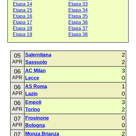
Etapa 14
Etapa 33
Etapa 15
Etapa 34
Etapa 16
Etapa 35
Etapa 17
Etapa 36
Etapa 18
Etapa 37
Etapa 19
Etapa 38
2
05
Salernitana
2
APR
Sassuolo
3
06
AC Milan
0
APR
Lecce
1
06
AS Roma
0
APR
Lazio
3
06
Empoli
2
APR
Torino
0
07
Frosinone
0
APR
Bologna
2
07
Monza Brianza