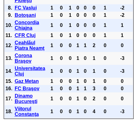
Ploieşti
8.
FC Vaslui
1
0
1
0
0
0
1
-2
9.
Botoşani
1
0
1
0
0
0
1
-2
Concordia
10.
1
0
1
0
0
0
1
1
Chiajna
11.
CFR Cluj
1
0
1
0
0
0
1
1
Ceahlăul
12.
1
0
0
1
1
2
0
0
Piatra Neamţ
Corona
13.
1
0
0
1
0
1
0
-3
Braşov
Universitatea
14.
1
0
0
1
0
1
0
-3
Cluj
15.
Gaz Metan
1
0
0
1
0
1
0
0
16.
FC Braşov
1
0
0
1
1
3
0
0
Dinamo
17.
1
0
0
1
0
2
0
0
Bucureşti
Viitorul
18.
1
0
0
1
0
4
0
-3
Constanţa