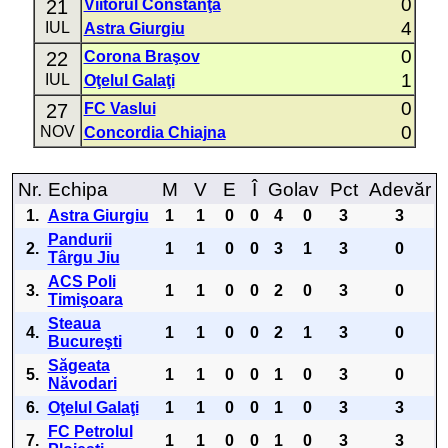
0
21
Viitorul Constanţa
4
IUL
Astra Giurgiu
0
22
Corona Braşov
1
IUL
Oţelul Galaţi
0
27
FC Vaslui
0
NOV
Concordia Chiajna
Nr.
Echipa
M
V
E
Î
Golav
Pct
Adevăr
1.
Astra Giurgiu
1
1
0
0
4
0
3
3
Pandurii
2.
1
1
0
0
3
1
3
0
Târgu Jiu
ACS Poli
3.
1
1
0
0
2
0
3
0
Timişoara
Steaua
4.
1
1
0
0
2
1
3
0
Bucureşti
Săgeata
5.
1
1
0
0
1
0
3
0
Năvodari
6.
Oţelul Galaţi
1
1
0
0
1
0
3
3
FC Petrolul
7.
1
1
0
0
1
0
3
3