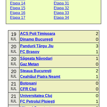
Etapa 14
Etapa 31
Etapa 15
Etapa 32
Etapa 16
Etapa 33
Etapa 17
Etapa 34
2
19
ACS Poli Timişoara
0
IUL
Dinamo Bucureşti
3
20
Pandurii Târgu Jiu
1
IUL
FC Braşov
1
20
Săgeata Năvodari
0
IUL
Gaz Metan
2
20
Steaua Bucureşti
1
IUL
Ceahlăul Piatra Neamţ
0
21
Botoşani
0
IUL
CFR Cluj
0
21
Universitatea Cluj
1
IUL
FC Petrolul Ploieşti