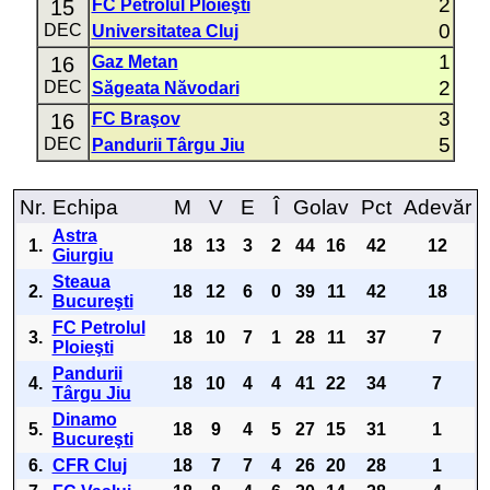
2
15
FC Petrolul Ploieşti
0
DEC
Universitatea Cluj
1
16
Gaz Metan
2
DEC
Săgeata Năvodari
3
16
FC Braşov
5
DEC
Pandurii Târgu Jiu
Nr.
Echipa
M
V
E
Î
Golav
Pct
Adevăr
Astra
1.
18
13
3
2
44
16
42
12
Giurgiu
Steaua
2.
18
12
6
0
39
11
42
18
Bucureşti
FC Petrolul
3.
18
10
7
1
28
11
37
7
Ploieşti
Pandurii
4.
18
10
4
4
41
22
34
7
Târgu Jiu
Dinamo
5.
18
9
4
5
27
15
31
1
Bucureşti
6.
CFR Cluj
18
7
7
4
26
20
28
1