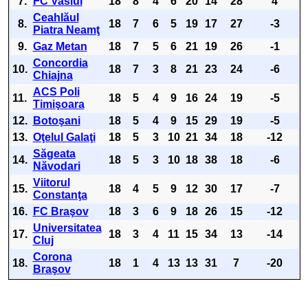
7.
FC Vaslui
18
8
4
6
20
14
28
4
Ceahlăul
8.
18
7
6
5
19
17
27
-3
Piatra Neamţ
9.
Gaz Metan
18
7
5
6
21
19
26
-1
Concordia
10.
18
7
3
8
21
23
24
-6
Chiajna
ACS Poli
11.
18
5
4
9
16
24
19
-5
Timişoara
12.
Botoşani
18
5
4
9
15
29
19
-5
13.
Oţelul Galaţi
18
5
3
10
21
34
18
-12
Săgeata
14.
18
5
3
10
18
38
18
-6
Năvodari
Viitorul
15.
18
4
5
9
12
30
17
-7
Constanţa
16.
FC Braşov
18
3
6
9
18
26
15
-12
Universitatea
17.
18
3
4
11
15
34
13
-14
Cluj
Corona
18.
18
1
4
13
13
31
7
-20
Braşov