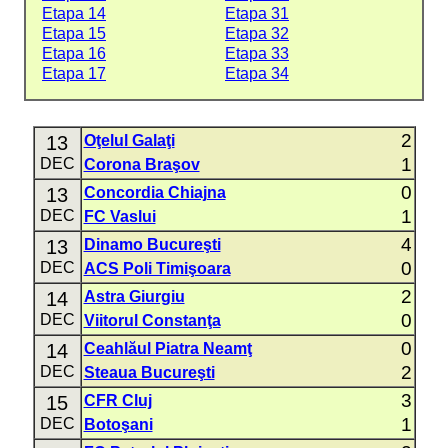
Etapa 14
Etapa 31
Etapa 15
Etapa 32
Etapa 16
Etapa 33
Etapa 17
Etapa 34
2
13
Oţelul Galaţi
1
DEC
Corona Braşov
0
13
Concordia Chiajna
1
DEC
FC Vaslui
4
13
Dinamo Bucureşti
0
DEC
ACS Poli Timişoara
2
14
Astra Giurgiu
0
DEC
Viitorul Constanţa
0
14
Ceahlăul Piatra Neamţ
2
DEC
Steaua Bucureşti
3
15
CFR Cluj
1
DEC
Botoşani