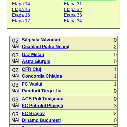
Etapa 14
Etapa 31
Etapa 15
Etapa 32
Etapa 16
Etapa 33
Etapa 17
Etapa 34
0
02
Săgeata Năvodari
2
MAI
Ceahlăul Piatra Neamţ
0
02
Gaz Metan
0
MAI
Astra Giurgiu
1
02
CFR Cluj
1
MAI
Concordia Chiajna
1
03
FC Vaslui
0
MAI
Pandurii Târgu Jiu
0
03
ACS Poli Timişoara
3
MAI
FC Petrolul Ploieşti
2
03
FC Braşov
0
MAI
Dinamo Bucureşti