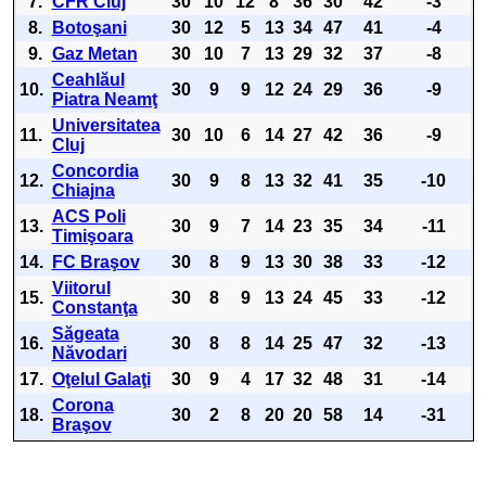
7.
CFR Cluj
30
10
12
8
36
30
42
-3
8.
Botoşani
30
12
5
13
34
47
41
-4
9.
Gaz Metan
30
10
7
13
29
32
37
-8
Ceahlăul
10.
30
9
9
12
24
29
36
-9
Piatra Neamţ
Universitatea
11.
30
10
6
14
27
42
36
-9
Cluj
Concordia
12.
30
9
8
13
32
41
35
-10
Chiajna
ACS Poli
13.
30
9
7
14
23
35
34
-11
Timişoara
14.
FC Braşov
30
8
9
13
30
38
33
-12
Viitorul
15.
30
8
9
13
24
45
33
-12
Constanţa
Săgeata
16.
30
8
8
14
25
47
32
-13
Năvodari
17.
Oţelul Galaţi
30
9
4
17
32
48
31
-14
Corona
18.
30
2
8
20
20
58
14
-31
Braşov