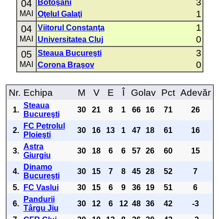
3
04
Botoşani
1
MAI
Oţelul Galaţi
1
04
Viitorul Constanţa
0
MAI
Universitatea Cluj
3
05
Steaua Bucureşti
0
MAI
Corona Braşov
Nr.
Echipa
M
V
E
Î
Golav
Pct
Adevăr
Steaua
1.
30
21
8
1
66
16
71
26
Bucureşti
FC Petrolul
2.
30
16
13
1
47
18
61
16
Ploieşti
Astra
3.
30
18
6
6
57
26
60
15
Giurgiu
Dinamo
4.
30
15
7
8
45
28
52
7
Bucureşti
5.
FC Vaslui
30
15
6
9
36
19
51
6
Pandurii
6.
30
12
6
12
48
36
42
-3
Târgu Jiu