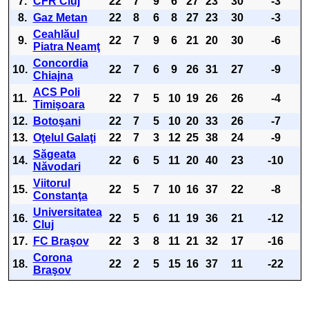
7.
CFR Cluj
22
7
9
6
27
23
30
-3
8.
Gaz Metan
22
8
6
8
27
23
30
-3
Ceahlăul
9.
22
7
9
6
21
20
30
-6
Piatra Neamţ
Concordia
10.
22
7
6
9
26
31
27
-9
Chiajna
ACS Poli
11.
22
7
5
10
19
26
26
-4
Timişoara
12.
Botoşani
22
7
5
10
20
33
26
-7
13.
Oţelul Galaţi
22
7
3
12
25
38
24
-9
Săgeata
14.
22
6
5
11
20
40
23
-10
Năvodari
Viitorul
15.
22
5
7
10
16
37
22
-8
Constanţa
Universitatea
16.
22
5
6
11
19
36
21
-12
Cluj
17.
FC Braşov
22
3
8
11
21
32
17
-16
Corona
18.
22
2
5
15
16
37
11
-22
Braşov