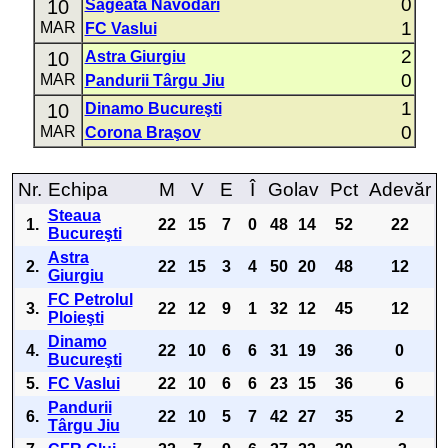
0
10
Săgeata Năvodari
1
MAR
FC Vaslui
2
10
Astra Giurgiu
0
MAR
Pandurii Târgu Jiu
1
10
Dinamo Bucureşti
0
MAR
Corona Braşov
Nr.
Echipa
M
V
E
Î
Golav
Pct
Adevăr
Steaua
1.
22
15
7
0
48
14
52
22
Bucureşti
Astra
2.
22
15
3
4
50
20
48
12
Giurgiu
FC Petrolul
3.
22
12
9
1
32
12
45
12
Ploieşti
Dinamo
4.
22
10
6
6
31
19
36
0
Bucureşti
5.
FC Vaslui
22
10
6
6
23
15
36
6
Pandurii
6.
22
10
5
7
42
27
35
2
Târgu Jiu