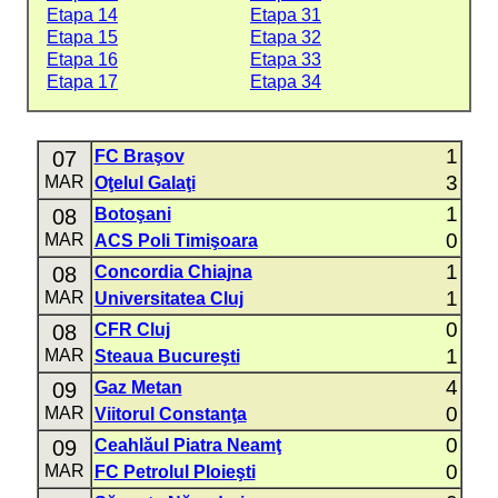
Etapa 14
Etapa 31
Etapa 15
Etapa 32
Etapa 16
Etapa 33
Etapa 17
Etapa 34
1
07
FC Braşov
3
MAR
Oţelul Galaţi
1
08
Botoşani
0
MAR
ACS Poli Timişoara
1
08
Concordia Chiajna
1
MAR
Universitatea Cluj
0
08
CFR Cluj
1
MAR
Steaua Bucureşti
4
09
Gaz Metan
0
MAR
Viitorul Constanţa
0
09
Ceahlăul Piatra Neamţ
0
MAR
FC Petrolul Ploieşti