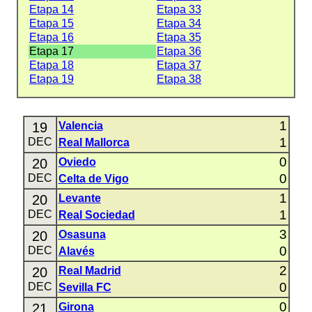
Etapa 14
Etapa 33
Etapa 15
Etapa 34
Etapa 16
Etapa 35
Etapa 17
Etapa 36
Etapa 18
Etapa 37
Etapa 19
Etapa 38
1
19
Valencia
1
DEC
Real Mallorca
0
20
Oviedo
0
DEC
Celta de Vigo
1
20
Levante
1
DEC
Real Sociedad
3
20
Osasuna
0
DEC
Alavés
2
20
Real Madrid
0
DEC
Sevilla FC
0
21
Girona