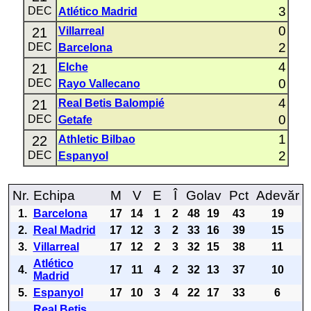
3
DEC
Atlético Madrid
0
21
Villarreal
2
DEC
Barcelona
4
21
Elche
0
DEC
Rayo Vallecano
4
21
Real Betis Balompié
0
DEC
Getafe
1
22
Athletic Bilbao
2
DEC
Espanyol
Nr.
Echipa
M
V
E
Î
Golav
Pct
Adevăr
1.
Barcelona
17
14
1
2
48
19
43
19
2.
Real Madrid
17
12
3
2
33
16
39
15
3.
Villarreal
17
12
2
3
32
15
38
11
Atlético
4.
17
11
4
2
32
13
37
10
Madrid
5.
Espanyol
17
10
3
4
22
17
33
6
Real Betis