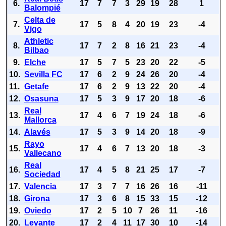
6.
17
7
7
3
29
19
28
1
Balompié
Celta de
7.
17
5
8
4
20
19
23
-4
Vigo
Athletic
8.
17
7
2
8
16
21
23
-4
Bilbao
9.
Elche
17
5
7
5
23
20
22
-5
10.
Sevilla FC
17
6
2
9
24
26
20
-4
11.
Getafe
17
6
2
9
13
22
20
-4
12.
Osasuna
17
5
3
9
17
20
18
-6
Real
13.
17
4
6
7
19
24
18
-6
Mallorca
14.
Alavés
17
5
3
9
14
20
18
-9
Rayo
15.
17
4
6
7
13
20
18
-3
Vallecano
Real
16.
17
4
5
8
21
25
17
-7
Sociedad
17.
Valencia
17
3
7
7
16
26
16
-11
18.
Girona
17
3
6
8
15
33
15
-12
19.
Oviedo
17
2
5
10
7
26
11
-16
20.
Levante
17
2
4
11
17
30
10
-14