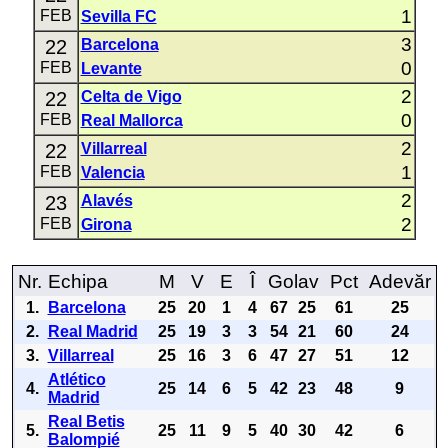
1
FEB
Sevilla FC
3
22
Barcelona
0
FEB
Levante
2
22
Celta de Vigo
0
FEB
Real Mallorca
2
22
Villarreal
1
FEB
Valencia
2
23
Alavés
2
FEB
Girona
Nr.
Echipa
M
V
E
Î
Golav
Pct
Adevăr
1.
Barcelona
25
20
1
4
67
25
61
25
2.
Real Madrid
25
19
3
3
54
21
60
24
3.
Villarreal
25
16
3
6
47
27
51
12
Atlético
4.
25
14
6
5
42
23
48
9
Madrid
Real Betis
5.
25
11
9
5
40
30
42
6
Balompié