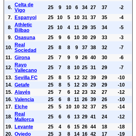
Celta de
6.
25
9
10
6
34
27
37
-2
Vigo
7.
Espanyol
25
10
5
10
31
37
35
-4
Athletic
8.
25
10
4
11
29
35
34
-5
Bilbao
9.
Osasuna
25
9
6
10
30
29
33
-3
Real
10.
25
8
8
9
37
38
32
-7
Sociedad
11.
Girona
25
7
9
9
26
40
30
-6
Rayo
12.
25
7
8
10
25
31
29
-7
Vallecano
13.
Sevilla FC
25
8
5
12
32
39
29
-10
14.
Getafe
25
8
5
12
20
29
29
-10
15.
Alavés
25
7
6
12
23
32
27
-12
16.
Valencia
25
6
8
11
26
39
26
-10
17.
Elche
25
5
10
10
32
37
25
-14
Real
18.
25
6
6
13
29
41
24
-12
Mallorca
19.
Levante
25
4
6
15
26
44
18
-18
20.
Oviedo
25
3
8
14
16
42
17
-19