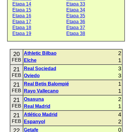
Etapa 14
Etapa 33
Etapa 15
Etapa 34
Etapa 16
Etapa 35
Etapa 17
Etapa 36
Etapa 18
Etapa 37
Etapa 19
Etapa 38
2
20
Athletic Bilbao
1
FEB
Elche
3
21
Real Sociedad
3
FEB
Oviedo
1
21
Real Betis Balompié
1
FEB
Rayo Vallecano
2
21
Osasuna
1
FEB
Real Madrid
4
21
Atlético Madrid
2
FEB
Espanyol
0
22
Getafe