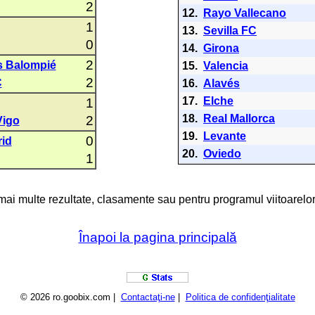
2
12.
Rayo Vallecano
1
13.
Sevilla FC
0
14.
Girona
2
s Balompié
15.
Valencia
2
C
16.
Alavés
17.
Elche
1
18.
Real Mallorca
2
Vigo
19.
Levante
0
rid
20.
Oviedo
1
 mai multe rezultate, clasamente sau pentru programul viitoarelor
Înapoi la pagina principală
© 2026 ro.goobix.com |
Contactaţi-ne
|
Politica de confidenţialitate