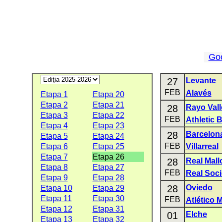
Go
27
Levante
FEB
Alavés
Etapa 1
Etapa 20
Etapa 2
Etapa 21
28
Rayo Val
Etapa 3
Etapa 22
FEB
Athletic 
Etapa 4
Etapa 23
28
Barcelon
Etapa 5
Etapa 24
FEB
Etapa 6
Etapa 25
Villarreal
Etapa 7
Etapa 26
28
Real Mall
Etapa 8
Etapa 27
FEB
Real Soc
Etapa 9
Etapa 28
28
Oviedo
Etapa 10
Etapa 29
Etapa 11
Etapa 30
FEB
Atlético 
Etapa 12
Etapa 31
01
Elche
Etapa 13
Etapa 32