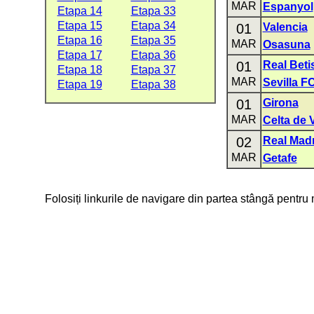
MAR
Espanyol
Etapa 14
Etapa 33
Etapa 15
Etapa 34
01
Valencia
Etapa 16
Etapa 35
MAR
Osasuna
Etapa 17
Etapa 36
01
Real Beti
Etapa 18
Etapa 37
MAR
Sevilla F
Etapa 19
Etapa 38
01
Girona
MAR
Celta de 
02
Real Mad
MAR
Getafe
Folosiți linkurile de navigare din partea stângă pentru