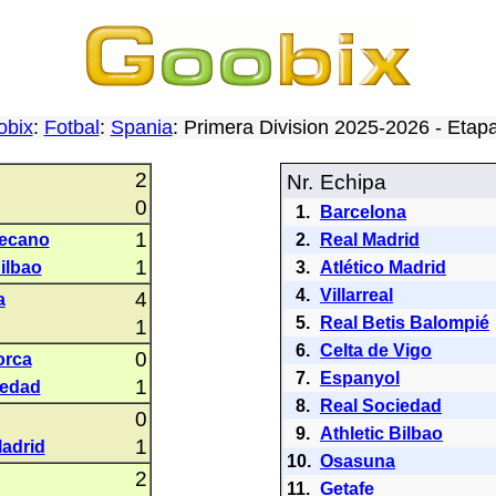
obix
:
Fotbal
:
Spania
: Primera Division 2025-2026 - Eta
2
Nr.
Echipa
0
1.
Barcelona
1
lecano
2.
Real Madrid
1
Bilbao
3.
Atlético Madrid
4.
Villarreal
4
a
5.
Real Betis Balompié
1
6.
Celta de Vigo
0
orca
7.
Espanyol
1
iedad
8.
Real Sociedad
0
9.
Athletic Bilbao
1
Madrid
10.
Osasuna
2
11.
Getafe