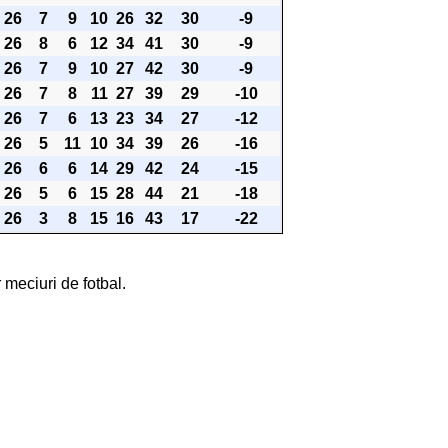
26
7
9
10
26
32
30
-9
26
8
6
12
34
41
30
-9
26
7
9
10
27
42
30
-9
26
7
8
11
27
39
29
-10
26
7
6
13
23
34
27
-12
26
5
11
10
34
39
26
-16
26
6
6
14
29
42
24
-15
26
5
6
15
28
44
21
-18
26
3
8
15
16
43
17
-22
 meciuri de fotbal.