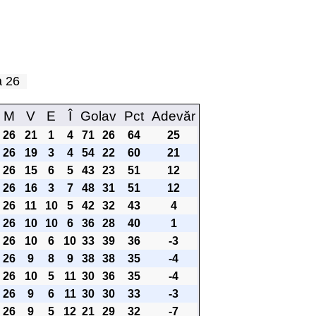
pa 26
M
V
E
Î
Golav
Pct
Adevăr
26
21
1
4
71
26
64
25
26
19
3
4
54
22
60
21
26
15
6
5
43
23
51
12
26
16
3
7
48
31
51
12
26
11
10
5
42
32
43
4
26
10
10
6
36
28
40
1
26
10
6
10
33
39
36
-3
26
9
8
9
38
38
35
-4
26
10
5
11
30
36
35
-4
26
9
6
11
30
30
33
-3
26
9
5
12
21
29
32
-7