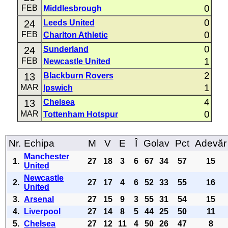
0
FEB
Middlesbrough
0
24
Leeds United
0
FEB
Charlton Athletic
0
24
Sunderland
1
FEB
Newcastle United
2
13
Blackburn Rovers
1
MAR
Ipswich
4
13
Chelsea
0
MAR
Tottenham Hotspur
Nr.
Echipa
M
V
E
Î
Golav
Pct
Adevăr
Manchester
1.
27
18
3
6
67
34
57
15
United
Newcastle
2.
27
17
4
6
52
33
55
16
United
3.
Arsenal
27
15
9
3
55
31
54
15
4.
Liverpool
27
14
8
5
44
25
50
11
5.
Chelsea
27
12
11
4
50
26
47
8