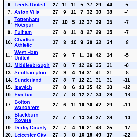
6.
Leeds United
27
11
11
5
37
29
44
5
7.
Aston Villa
27
9
11
7
32
30
38
-4
Tottenham
8.
27
10
5
12
37
39
35
-7
Hotspur
9.
Fulham
27
8
11
8
27
29
35
-7
Charlton
10.
27
8
10
9
30
32
34
-8
Athletic
West Ham
11.
27
9
7
11
30
42
34
-5
United
12.
Middlesbrough
27
8
7
12
26
35
31
-8
13.
Southampton
27
9
4
14
31
41
31
-8
14.
Sunderland
27
8
7
12
21
31
31
-11
15.
Ipswich
27
8
6
13
35
42
30
-12
16.
Everton
27
7
8
12
27
34
29
-13
Bolton
17.
27
6
11
10
30
42
29
-10
Wanderers
Blackburn
18.
27
7
7
13
34
37
28
-14
Rovers
19.
Derby County
27
7
4
16
21
43
25
-17
20.
Leicester City
27
3
8
16
18
49
17
-22