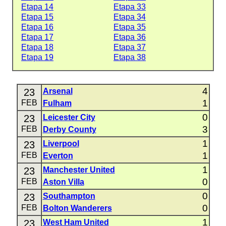
Etapa 14
Etapa 33
Etapa 15
Etapa 34
Etapa 16
Etapa 35
Etapa 17
Etapa 36
Etapa 18
Etapa 37
Etapa 19
Etapa 38
4
23
Arsenal
1
FEB
Fulham
0
23
Leicester City
3
FEB
Derby County
1
23
Liverpool
1
FEB
Everton
1
23
Manchester United
0
FEB
Aston Villa
0
23
Southampton
0
FEB
Bolton Wanderers
1
23
West Ham United