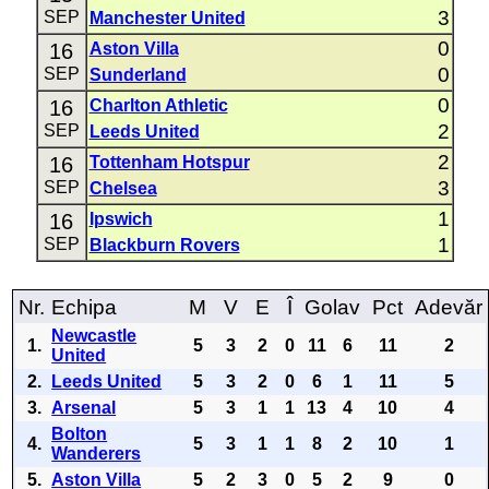
3
SEP
Manchester United
0
16
Aston Villa
0
SEP
Sunderland
0
16
Charlton Athletic
2
SEP
Leeds United
2
16
Tottenham Hotspur
3
SEP
Chelsea
1
16
Ipswich
1
SEP
Blackburn Rovers
Nr.
Echipa
M
V
E
Î
Golav
Pct
Adevăr
Newcastle
1.
5
3
2
0
11
6
11
2
United
2.
Leeds United
5
3
2
0
6
1
11
5
3.
Arsenal
5
3
1
1
13
4
10
4
Bolton
4.
5
3
1
1
8
2
10
1
Wanderers
5.
Aston Villa
5
2
3
0
5
2
9
0