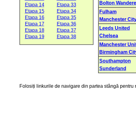
Bolton Wandere
Etapa 14
Etapa 33
Etapa 15
Etapa 34
Fulham
Etapa 16
Etapa 35
Manchester Cit
Etapa 17
Etapa 36
Leeds United
Etapa 18
Etapa 37
Chelsea
Etapa 19
Etapa 38
Manchester Uni
Birmingham Cit
Southampton
Sunderland
Folosiți linkurile de navigare din partea stângă pentru