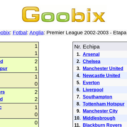
obix
:
Fotbal
:
Anglia
: Premier League 2002-2003 - Etap
1
Nr.
Echipa
1
1.
Arsenal
2
ed
2.
Chelsea
1
pur
3.
Manchester United
4.
Newcastle United
1
5.
Everton
0
6.
Liverpool
2
rs
7.
Southampton
2
ed
8.
Tottenham Hotspur
1
c
9.
Manchester City
0
10.
Middlesbrough
0
11.
Blackburn Rovers