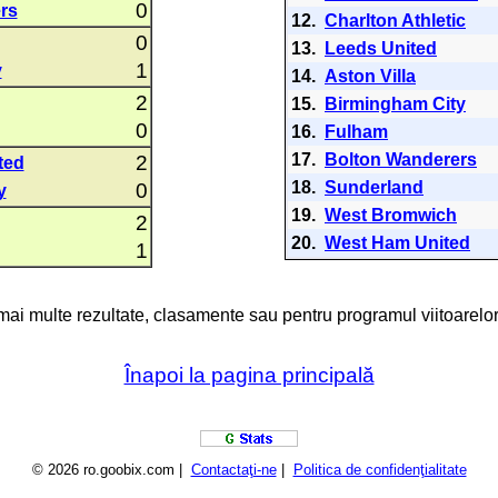
0
rs
12.
Charlton Athletic
0
13.
Leeds United
1
y
14.
Aston Villa
2
15.
Birmingham City
0
16.
Fulham
17.
Bolton Wanderers
2
ted
18.
Sunderland
0
y
19.
West Bromwich
2
20.
West Ham United
1
 mai multe rezultate, clasamente sau pentru programul viitoarelor
Înapoi la pagina principală
© 2026 ro.goobix.com |
Contactaţi-ne
|
Politica de confidenţialitate