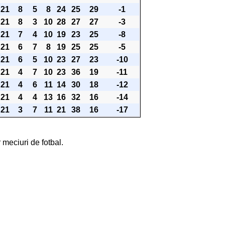
21
8
5
8
24
25
29
-1
21
8
3
10
28
27
27
-3
21
7
4
10
19
23
25
-8
21
6
7
8
19
25
25
-5
21
6
5
10
23
27
23
-10
21
4
7
10
23
36
19
-11
21
4
6
11
14
30
18
-12
21
4
4
13
16
32
16
-14
21
3
7
11
21
38
16
-17
 meciuri de fotbal.