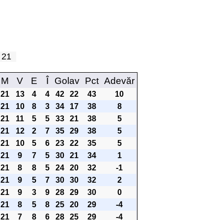
a 21
M
V
E
Î
Golav
Pct
Adevăr
21
13
4
4
42
22
43
10
21
10
8
3
34
17
38
8
21
11
5
5
33
21
38
5
21
12
2
7
35
29
38
5
21
10
5
6
23
22
35
5
21
9
7
5
30
21
34
1
21
8
8
5
24
20
32
-1
21
9
5
7
30
30
32
2
21
9
3
9
28
29
30
0
21
8
5
8
25
20
29
-4
21
7
8
6
28
25
29
-4