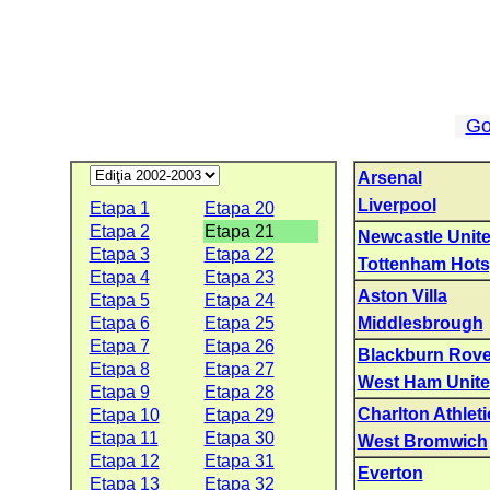
Go
Arsenal
Liverpool
Etapa 1
Etapa 20
Etapa 2
Etapa 21
Newcastle Unit
Etapa 3
Etapa 22
Tottenham Hots
Etapa 4
Etapa 23
Aston Villa
Etapa 5
Etapa 24
Etapa 6
Etapa 25
Middlesbrough
Etapa 7
Etapa 26
Blackburn Rove
Etapa 8
Etapa 27
West Ham Unit
Etapa 9
Etapa 28
Charlton Athleti
Etapa 10
Etapa 29
Etapa 11
Etapa 30
West Bromwich
Etapa 12
Etapa 31
Everton
Etapa 13
Etapa 32