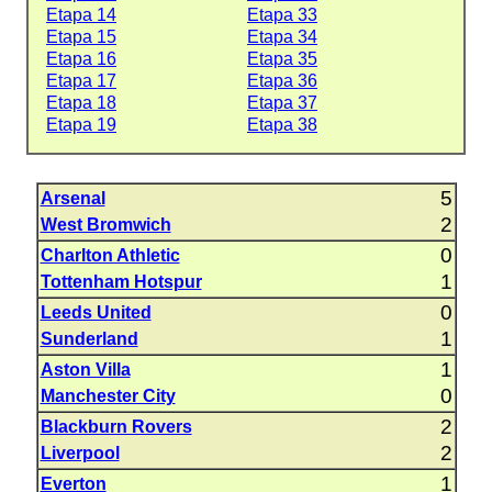
Etapa 14
Etapa 33
Etapa 15
Etapa 34
Etapa 16
Etapa 35
Etapa 17
Etapa 36
Etapa 18
Etapa 37
Etapa 19
Etapa 38
5
Arsenal
2
West Bromwich
0
Charlton Athletic
1
Tottenham Hotspur
0
Leeds United
1
Sunderland
1
Aston Villa
0
Manchester City
2
Blackburn Rovers
2
Liverpool
1
Everton