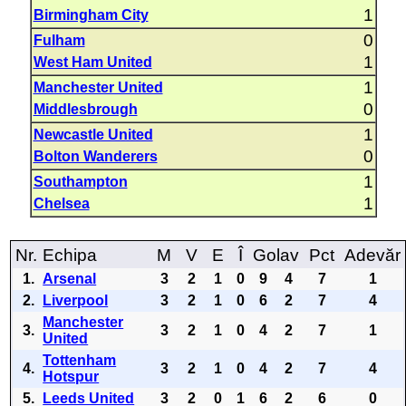
1
Birmingham City
0
Fulham
1
West Ham United
1
Manchester United
0
Middlesbrough
1
Newcastle United
0
Bolton Wanderers
1
Southampton
1
Chelsea
Nr.
Echipa
M
V
E
Î
Golav
Pct
Adevăr
1.
Arsenal
3
2
1
0
9
4
7
1
2.
Liverpool
3
2
1
0
6
2
7
4
Manchester
3.
3
2
1
0
4
2
7
1
United
Tottenham
4.
3
2
1
0
4
2
7
4
Hotspur
5.
Leeds United
3
2
0
1
6
2
6
0