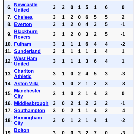
Newcastle
6.
3
2
0
1
5
1
6
0
United
7.
Chelsea
3
1
2
0
6
5
5
2
8.
Everton
3
1
2
0
4
3
5
-1
Blackburn
9.
3
1
2
0
3
2
5
-1
Rovers
10.
Fulham
3
1
1
1
6
4
4
-2
11.
Sunderland
3
1
1
1
1
1
4
1
West Ham
12.
3
1
1
1
3
6
4
1
United
Charlton
13.
3
1
0
2
4
5
3
-3
Athletic
14.
Aston Villa
3
1
0
2
1
2
3
-3
Manchester
15.
3
1
0
2
1
4
3
0
City
16.
Middlesbrough
3
0
2
1
2
3
2
-1
17.
Southampton
3
0
2
1
1
4
2
-4
Birmingham
18.
3
0
1
2
1
4
1
-2
City
Bolton
19.
3
0
0
3
2
7
0
-3