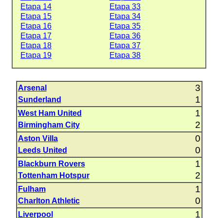
Etapa 14
Etapa 33
Etapa 15
Etapa 34
Etapa 16
Etapa 35
Etapa 17
Etapa 36
Etapa 18
Etapa 37
Etapa 19
Etapa 38
3
Arsenal
1
Sunderland
1
West Ham United
2
Birmingham City
0
Aston Villa
0
Leeds United
1
Blackburn Rovers
2
Tottenham Hotspur
1
Fulham
0
Charlton Athletic
1
Liverpool