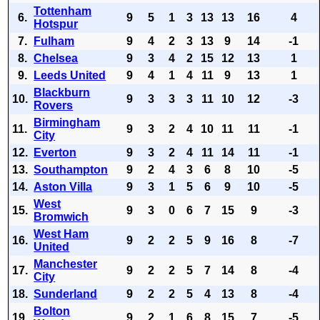
Tottenham
6.
9
5
1
3
13
13
16
4
Hotspur
7.
Fulham
9
4
2
3
13
9
14
-1
8.
Chelsea
9
3
4
2
15
12
13
1
9.
Leeds United
9
4
1
4
11
9
13
1
Blackburn
10.
9
3
3
3
11
10
12
-3
Rovers
Birmingham
11.
9
3
2
4
10
11
11
-1
City
12.
Everton
9
3
2
4
11
14
11
-1
13.
Southampton
9
2
4
3
6
8
10
-5
14.
Aston Villa
9
3
1
5
6
9
10
-5
West
15.
9
3
0
6
7
15
9
-3
Bromwich
West Ham
16.
9
2
2
5
9
16
8
-7
United
Manchester
17.
9
2
2
5
7
14
8
-4
City
18.
Sunderland
9
2
2
5
4
13
8
-4
Bolton
19.
9
2
1
6
8
15
7
-5