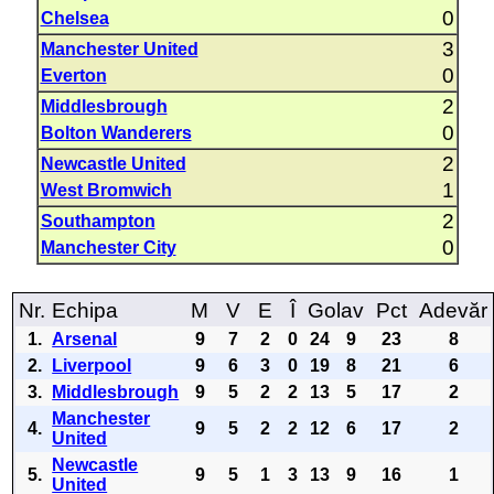
0
Chelsea
3
Manchester United
0
Everton
2
Middlesbrough
0
Bolton Wanderers
2
Newcastle United
1
West Bromwich
2
Southampton
0
Manchester City
Nr.
Echipa
M
V
E
Î
Golav
Pct
Adevăr
1.
Arsenal
9
7
2
0
24
9
23
8
2.
Liverpool
9
6
3
0
19
8
21
6
3.
Middlesbrough
9
5
2
2
13
5
17
2
Manchester
4.
9
5
2
2
12
6
17
2
United
Newcastle
5.
9
5
1
3
13
9
16
1
United