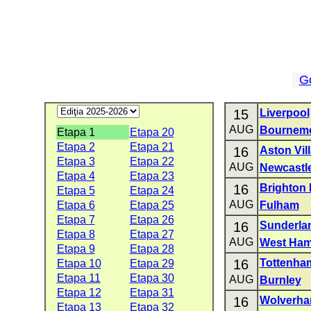
G
15
Liverpool
AUG
Bournem
Etapa 1
Etapa 20
Etapa 2
Etapa 21
16
Aston Vil
Etapa 3
Etapa 22
AUG
Newcastle
Etapa 4
Etapa 23
16
Brighton 
Etapa 5
Etapa 24
AUG
Etapa 6
Etapa 25
Fulham
Etapa 7
Etapa 26
16
Sunderla
Etapa 8
Etapa 27
AUG
West Ham
Etapa 9
Etapa 28
16
Tottenha
Etapa 10
Etapa 29
Etapa 11
Etapa 30
AUG
Burnley
Etapa 12
Etapa 31
16
Wolverha
Etapa 13
Etapa 32