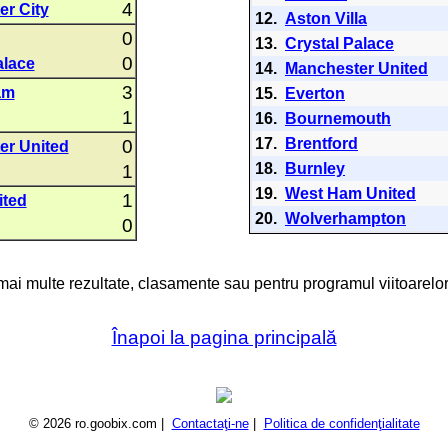
4
r City
12.
Aston Villa
0
13.
Crystal Palace
0
alace
14.
Manchester United
3
am
15.
Everton
1
16.
Bournemouth
17.
Brentford
0
er United
18.
Burnley
1
19.
West Ham United
1
ited
20.
Wolverhampton
0
 mai multe rezultate, clasamente sau pentru programul viitoarelor
Înapoi la pagina principală
© 2026 ro.goobix.com |
Contactaţi-ne
|
Politica de confidenţialitate