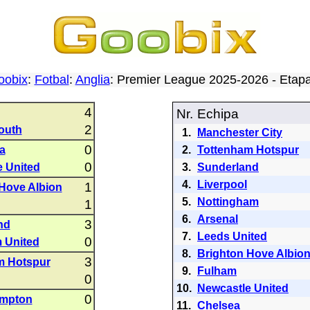
oobix
:
Fotbal
:
Anglia
: Premier League 2025-2026 - Eta
4
Nr.
Echipa
2
outh
1.
Manchester City
0
la
2.
Tottenham Hotspur
0
 United
3.
Sunderland
4.
Liverpool
1
Hove Albion
5.
Nottingham
1
6.
Arsenal
3
nd
7.
Leeds United
0
 United
8.
Brighton Hove Albio
3
m Hotspur
9.
Fulham
0
10.
Newcastle United
0
mpton
11.
Chelsea