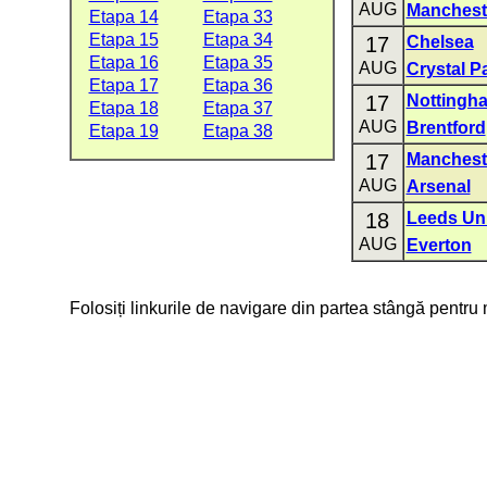
AUG
Mancheste
Etapa 14
Etapa 33
Etapa 15
Etapa 34
17
Chelsea
Etapa 16
Etapa 35
AUG
Crystal P
Etapa 17
Etapa 36
17
Nottingh
Etapa 18
Etapa 37
AUG
Brentford
Etapa 19
Etapa 38
17
Manchest
AUG
Arsenal
18
Leeds Un
AUG
Everton
Folosiți linkurile de navigare din partea stângă pentru