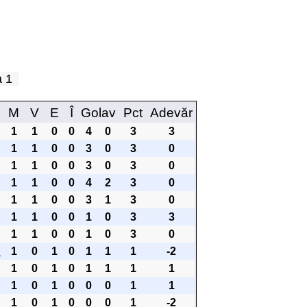
pa 1
M
V
E
Î
Golav
Pct
Adevăr
1
1
0
0
4
0
3
3
1
1
0
0
3
0
3
0
1
1
0
0
3
0
3
0
1
1
0
0
4
2
3
0
1
1
0
0
3
1
3
0
1
1
0
0
1
0
3
3
1
1
0
0
1
0
3
0
n
1
0
1
0
1
1
1
-2
1
0
1
0
1
1
1
1
1
0
1
0
0
0
1
1
1
0
1
0
0
0
1
-2