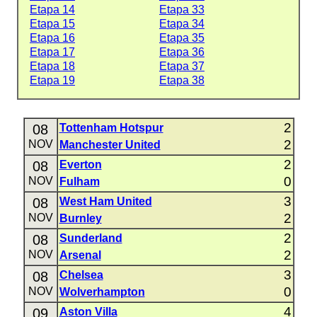
Etapa 14
Etapa 33
Etapa 15
Etapa 34
Etapa 16
Etapa 35
Etapa 17
Etapa 36
Etapa 18
Etapa 37
Etapa 19
Etapa 38
2
08
Tottenham Hotspur
2
NOV
Manchester United
2
08
Everton
0
NOV
Fulham
3
08
West Ham United
2
NOV
Burnley
2
08
Sunderland
2
NOV
Arsenal
3
08
Chelsea
0
NOV
Wolverhampton
4
09
Aston Villa