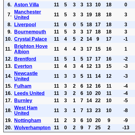
6.
Aston Villa
11
5
3
3
13
10
18
0
Manchester
7.
11
5
3
3
19
18
18
3
United
8.
Liverpool
11
6
0
5
18
17
18
3
9.
Bournemouth
11
5
3
3
17
18
18
3
10.
Crystal Palace
11
4
5
2
14
9
17
-1
Brighton Hove
11.
11
4
4
3
17
15
16
1
Albion
12.
Brentford
11
5
1
5
17
17
16
-2
13.
Everton
11
4
3
4
12
13
15
-3
Newcastle
14.
11
3
3
5
11
14
12
-3
United
15.
Fulham
11
3
2
6
12
16
11
-4
16.
Leeds United
11
3
2
6
10
20
11
-4
17.
Burnley
11
3
1
7
14
22
10
-5
West Ham
18.
11
3
1
7
13
23
10
-8
United
19.
Nottingham
11
2
3
6
10
20
9
-9
20.
Wolverhampton
11
0
2
9
7
25
2
-13