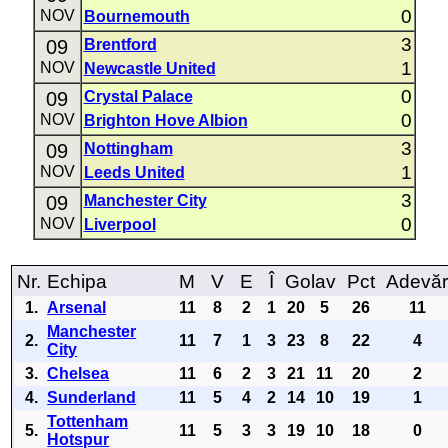
0
NOV
Bournemouth
3
09
Brentford
1
NOV
Newcastle United
0
09
Crystal Palace
0
NOV
Brighton Hove Albion
3
09
Nottingham
1
NOV
Leeds United
3
09
Manchester City
0
NOV
Liverpool
Nr.
Echipa
M
V
E
Î
Golav
Pct
Adevă
1.
Arsenal
11
8
2
1
20
5
26
11
Manchester
2.
11
7
1
3
23
8
22
4
City
3.
Chelsea
11
6
2
3
21
11
20
2
4.
Sunderland
11
5
4
2
14
10
19
1
Tottenham
5.
11
5
3
3
19
10
18
0
Hotspur