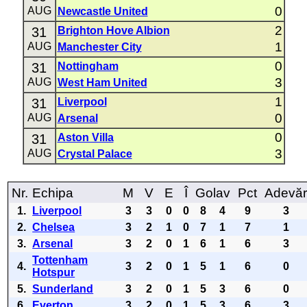
0
AUG
Newcastle United
2
31
Brighton Hove Albion
1
AUG
Manchester City
0
31
Nottingham
3
AUG
West Ham United
1
31
Liverpool
0
AUG
Arsenal
0
31
Aston Villa
3
AUG
Crystal Palace
Nr.
Echipa
M
V
E
Î
Golav
Pct
Adevă
1.
Liverpool
3
3
0
0
8
4
9
3
2.
Chelsea
3
2
1
0
7
1
7
1
3.
Arsenal
3
2
0
1
6
1
6
3
Tottenham
4.
3
2
0
1
5
1
6
0
Hotspur
5.
Sunderland
3
2
0
1
5
3
6
0
6.
Everton
3
2
0
1
5
3
6
3