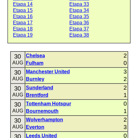
Etapa 14
Etapa 33
Etapa 15
Etapa 34
Etapa 16
Etapa 35
Etapa 17
Etapa 36
Etapa 18
Etapa 37
Etapa 19
Etapa 38
2
30
Chelsea
0
AUG
Fulham
3
30
Manchester United
2
AUG
Burnley
2
30
Sunderland
1
AUG
Brentford
0
30
Tottenham Hotspur
1
AUG
Bournemouth
2
30
Wolverhampton
3
AUG
Everton
0
30
Leeds United