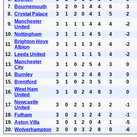
7.
Bournemouth
3
2
0
1
4
4
6
3
8.
Crystal Palace
3
1
2
0
4
1
5
2
Manchester
9.
3
1
1
1
4
4
4
-2
United
10.
Nottingham
3
1
1
1
4
5
4
-2
Brighton Hove
11.
3
1
1
1
3
4
4
-2
Albion
12.
Leeds United
3
1
1
1
1
5
4
-2
Manchester
13.
3
1
0
2
5
4
3
0
City
14.
Burnley
3
1
0
2
4
6
3
0
15.
Brentford
3
1
0
2
3
5
3
0
West Ham
16.
3
1
0
2
4
8
3
0
United
Newcastle
17.
3
0
2
1
2
3
2
-1
United
18.
Fulham
3
0
2
1
2
4
2
-1
19.
Aston Villa
3
0
1
2
0
4
1
-5
20.
Wolverhampton
3
0
0
3
2
8
0
-6