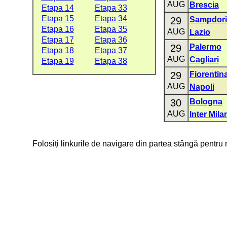
AUG
Brescia
Etapa 14
Etapa 33
Etapa 15
Etapa 34
29
Sampdori
Etapa 16
Etapa 35
AUG
Lazio
Etapa 17
Etapa 36
29
Palermo
Etapa 18
Etapa 37
AUG
Cagliari
Etapa 19
Etapa 38
29
Fiorentin
AUG
Napoli
30
Bologna
AUG
Inter Mila
Folosiți linkurile de navigare din partea stângă pentru