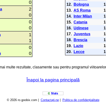
0
12.
Bologna
1
2
a
13.
AS Roma
1
0
14.
Inter Milan
1
0
15.
Catania
1
0
16.
Udinese
1
17.
Juventus
1
1
a
18.
Brescia
1
1
19.
Lazio
1
0
20.
Lecce
1
0
n
 mai multe rezultate, clasamente sau pentru programul viitoarelor
Înapoi la pagina principală
© 2026 ro.goobix.com |
Contactaţi-ne
|
Politica de confidenţialitate