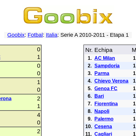
Goobix
:
Fotbal
:
Italia
: Serie A 2010-2011 - Etapa 1
0
Nr.
Echipa
1
C
1.
AC Milan
1
0
2.
Sampdoria
1
0
3.
Parma
1
4.
Chievo Verona
1
1
5.
Genoa FC
1
0
6.
Bari
1
2
erona
7.
Fiorentina
1
1
8.
Napoli
1
4
9.
Palermo
1
0
10.
Cesena
1
2
11.
Cagliari
1