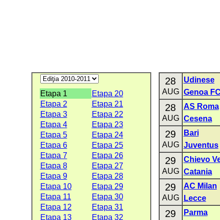
28
Udinese
AUG
Genoa F
Etapa 1
Etapa 20
Etapa 2
Etapa 21
28
AS Roma
Etapa 3
Etapa 22
AUG
Cesena
Etapa 4
Etapa 23
29
Bari
Etapa 5
Etapa 24
AUG
Etapa 6
Etapa 25
Juventus
Etapa 7
Etapa 26
29
Chievo V
Etapa 8
Etapa 27
AUG
Catania
Etapa 9
Etapa 28
29
AC Milan
Etapa 10
Etapa 29
Etapa 11
Etapa 30
AUG
Lecce
Etapa 12
Etapa 31
29
Parma
Etapa 13
Etapa 32