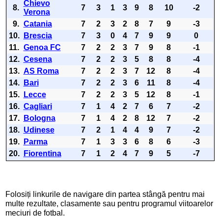
Chievo
8.
7
3
1
3
9
8
10
-2
Verona
9.
Catania
7
2
3
2
8
7
9
-3
10.
Brescia
7
3
0
4
7
9
9
0
11.
Genoa FC
7
2
2
3
7
9
8
-1
12.
Cesena
7
2
2
3
5
8
8
-4
13.
AS Roma
7
2
2
3
7
12
8
-4
14.
Bari
7
2
2
3
6
11
8
-4
15.
Lecce
7
2
2
3
5
12
8
-1
16.
Cagliari
7
1
4
2
7
6
7
-2
17.
Bologna
7
1
4
2
8
12
7
-2
18.
Udinese
7
2
1
4
4
9
7
-2
19.
Parma
7
1
3
3
6
8
6
-3
20.
Fiorentina
7
1
2
4
7
9
5
-7
Folosiți linkurile de navigare din partea stângă pentru mai
multe rezultate, clasamente sau pentru programul viitoarelor
meciuri de fotbal.