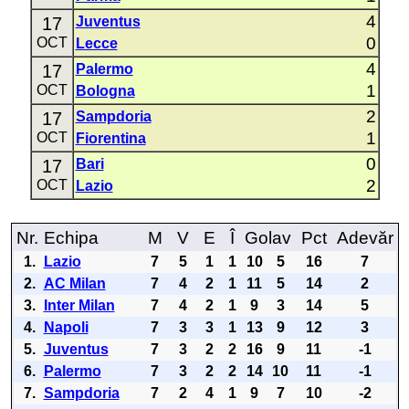
4
17
Juventus
0
OCT
Lecce
4
17
Palermo
1
OCT
Bologna
2
17
Sampdoria
1
OCT
Fiorentina
0
17
Bari
2
OCT
Lazio
Nr.
Echipa
M
V
E
Î
Golav
Pct
Adevăr
1.
Lazio
7
5
1
1
10
5
16
7
2.
AC Milan
7
4
2
1
11
5
14
2
3.
Inter Milan
7
4
2
1
9
3
14
5
4.
Napoli
7
3
3
1
13
9
12
3
5.
Juventus
7
3
2
2
16
9
11
-1
6.
Palermo
7
3
2
2
14
10
11
-1
7.
Sampdoria
7
2
4
1
9
7
10
-2