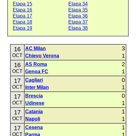
Etapa 15
Etapa 34
Etapa 16
Etapa 35
Etapa 17
Etapa 36
Etapa 18
Etapa 37
Etapa 19
Etapa 38
3
16
AC Milan
1
OCT
Chievo Verona
2
16
AS Roma
1
OCT
Genoa FC
0
17
Cagliari
1
OCT
Inter Milan
0
17
Brescia
1
OCT
Udinese
1
17
Catania
1
OCT
Napoli
1
17
Cesena
1
OCT
Parma