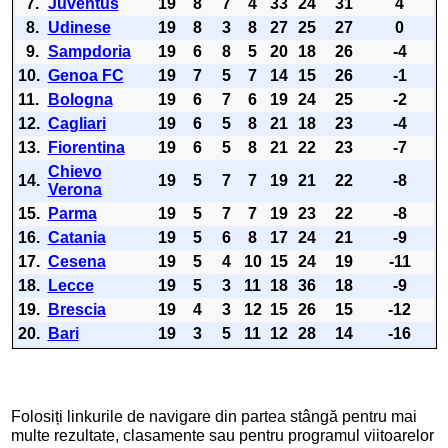
7.
Juventus
19
8
7
4
33
24
31
4
8.
Udinese
19
8
3
8
27
25
27
0
9.
Sampdoria
19
6
8
5
20
18
26
-4
10.
Genoa FC
19
7
5
7
14
15
26
-1
11.
Bologna
19
6
7
6
19
24
25
-2
12.
Cagliari
19
6
5
8
21
18
23
-4
13.
Fiorentina
19
6
5
8
21
22
23
-7
Chievo
14.
19
5
7
7
19
21
22
-8
Verona
15.
Parma
19
5
7
7
19
23
22
-8
16.
Catania
19
5
6
8
17
24
21
-9
17.
Cesena
19
5
4
10
15
24
19
-11
18.
Lecce
19
5
3
11
18
36
18
-9
19.
Brescia
19
4
3
12
15
26
15
-12
20.
Bari
19
3
5
11
12
28
14
-16
Folosiți linkurile de navigare din partea stângă pentru mai
multe rezultate, clasamente sau pentru programul viitoarelor