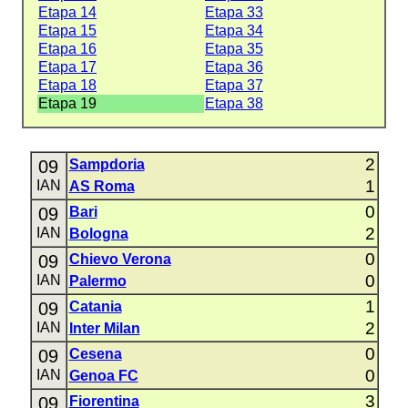
Etapa 14
Etapa 33
Etapa 15
Etapa 34
Etapa 16
Etapa 35
Etapa 17
Etapa 36
Etapa 18
Etapa 37
Etapa 19
Etapa 38
2
09
Sampdoria
1
IAN
AS Roma
0
09
Bari
2
IAN
Bologna
0
09
Chievo Verona
0
IAN
Palermo
1
09
Catania
2
IAN
Inter Milan
0
09
Cesena
0
IAN
Genoa FC
3
09
Fiorentina