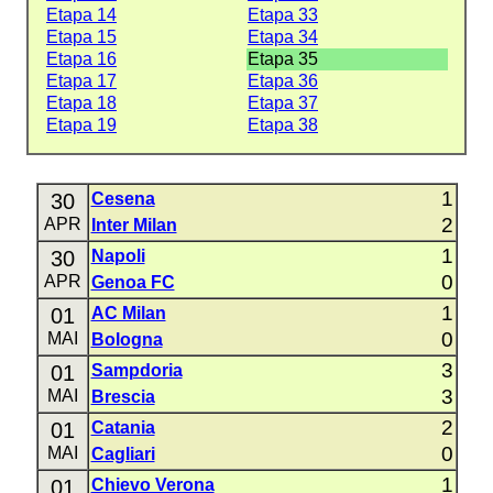
Etapa 14
Etapa 33
Etapa 15
Etapa 34
Etapa 16
Etapa 35
Etapa 17
Etapa 36
Etapa 18
Etapa 37
Etapa 19
Etapa 38
1
30
Cesena
2
APR
Inter Milan
1
30
Napoli
0
APR
Genoa FC
1
01
AC Milan
0
MAI
Bologna
3
01
Sampdoria
3
MAI
Brescia
2
01
Catania
0
MAI
Cagliari
1
01
Chievo Verona