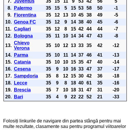
7.
Juventus
35
15
11
9
53
42
56
5
8.
Palermo
35
15
5
15
53
58
50
-1
9.
Fiorentina
35
12
13
10
45
38
49
-5
10.
Genoa FC
35
12
9
14
38
40
45
-6
11.
Cagliari
35
12
8
15
42
44
44
-7
12.
Bologna
35
11
10
14
34
47
43
-8
Chievo
13.
35
10
12
13
33
35
42
-12
Verona
14.
Parma
35
10
11
14
37
46
41
-13
15.
Catania
35
10
10
15
35
47
40
-14
16.
Cesena
35
9
10
16
33
47
37
-17
17.
Sampdoria
35
8
12
15
30
42
36
-18
18.
Lecce
35
9
8
18
40
61
35
-16
19.
Brescia
35
7
10
18
31
47
31
-20
20.
Bari
35
4
9
22
22
52
21
-33
Folosiți linkurile de navigare din partea stângă pentru mai
multe rezultate, clasamente sau pentru programul viitoarelor