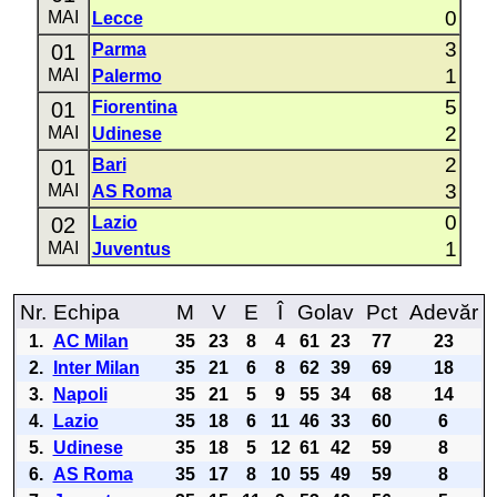
0
MAI
Lecce
3
01
Parma
1
MAI
Palermo
5
01
Fiorentina
2
MAI
Udinese
2
01
Bari
3
MAI
AS Roma
0
02
Lazio
1
MAI
Juventus
Nr.
Echipa
M
V
E
Î
Golav
Pct
Adevăr
1.
AC Milan
35
23
8
4
61
23
77
23
2.
Inter Milan
35
21
6
8
62
39
69
18
3.
Napoli
35
21
5
9
55
34
68
14
4.
Lazio
35
18
6
11
46
33
60
6
5.
Udinese
35
18
5
12
61
42
59
8
6.
AS Roma
35
17
8
10
55
49
59
8