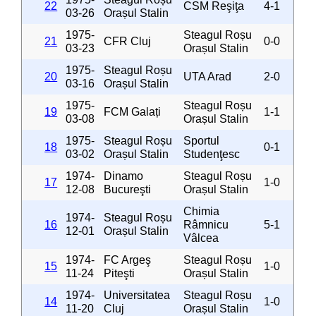
22
CSM Reşiţa
4-1
03-26
Orașul Stalin
1975-
Steagul Roșu
21
CFR Cluj
0-0
03-23
Orașul Stalin
1975-
Steagul Roșu
20
UTA Arad
2-0
03-16
Orașul Stalin
1975-
Steagul Roșu
19
FCM Galați
1-1
03-08
Orașul Stalin
1975-
Steagul Roșu
Sportul
18
0-1
03-02
Orașul Stalin
Studenţesc
1974-
Dinamo
Steagul Roșu
17
1-0
12-08
Bucureşti
Orașul Stalin
Chimia
1974-
Steagul Roșu
16
Râmnicu
5-1
12-01
Orașul Stalin
Vâlcea
1974-
FC Argeş
Steagul Roșu
15
1-0
11-24
Piteşti
Orașul Stalin
1974-
Universitatea
Steagul Roșu
14
1-0
11-20
Cluj
Orașul Stalin