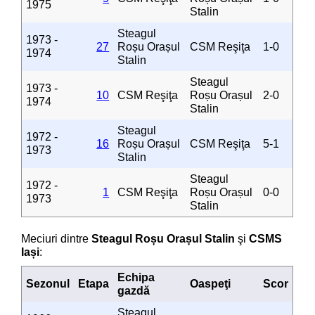
1975
Stalin
Steagul
1973 -
27
Roșu Orașul
CSM Reşiţa
1-0
1974
Stalin
Steagul
1973 -
10
CSM Reşiţa
Roșu Orașul
2-0
1974
Stalin
Steagul
1972 -
16
Roșu Orașul
CSM Reşiţa
5-1
1973
Stalin
Steagul
1972 -
1
CSM Reşiţa
Roșu Orașul
0-0
1973
Stalin
Meciuri dintre
Steagul Roșu Orașul Stalin
şi
CSMS
Iași
:
Echipa
Sezonul
Etapa
Oaspeţi
Scor
gazdă
Steagul