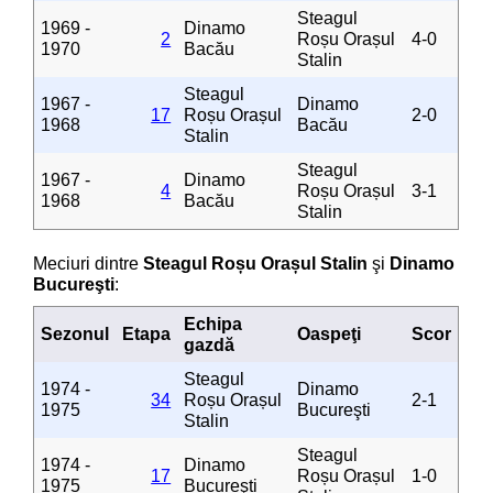
Steagul
1969 -
Dinamo
2
Roșu Orașul
4-0
1970
Bacău
Stalin
Steagul
1967 -
Dinamo
17
Roșu Orașul
2-0
1968
Bacău
Stalin
Steagul
1967 -
Dinamo
4
Roșu Orașul
3-1
1968
Bacău
Stalin
Meciuri dintre
Steagul Roșu Orașul Stalin
şi
Dinamo
Bucureşti
:
Echipa
Sezonul
Etapa
Oaspeţi
Scor
gazdă
Steagul
1974 -
Dinamo
34
Roșu Orașul
2-1
1975
Bucureşti
Stalin
Steagul
1974 -
Dinamo
17
Roșu Orașul
1-0
1975
Bucureşti