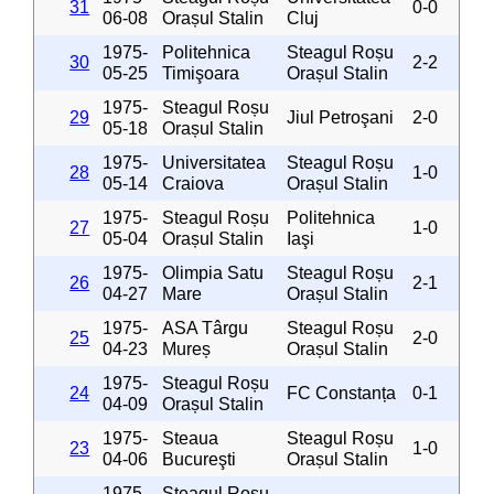
31
0-0
06-08
Orașul Stalin
Cluj
1975-
Politehnica
Steagul Roșu
30
2-2
05-25
Timişoara
Orașul Stalin
1975-
Steagul Roșu
29
Jiul Petroşani
2-0
05-18
Orașul Stalin
1975-
Universitatea
Steagul Roșu
28
1-0
05-14
Craiova
Orașul Stalin
1975-
Steagul Roșu
Politehnica
27
1-0
05-04
Orașul Stalin
Iaşi
1975-
Olimpia Satu
Steagul Roșu
26
2-1
04-27
Mare
Orașul Stalin
1975-
ASA Târgu
Steagul Roșu
25
2-0
04-23
Mureș
Orașul Stalin
1975-
Steagul Roșu
24
FC Constanța
0-1
04-09
Orașul Stalin
1975-
Steaua
Steagul Roșu
23
1-0
04-06
Bucureşti
Orașul Stalin
1975-
Steagul Roșu