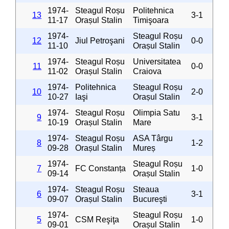
1974-
Steagul Roșu
Politehnica
13
3-1
11-17
Orașul Stalin
Timişoara
1974-
Steagul Roșu
12
Jiul Petroşani
0-0
11-10
Orașul Stalin
1974-
Steagul Roșu
Universitatea
11
0-0
11-02
Orașul Stalin
Craiova
1974-
Politehnica
Steagul Roșu
10
2-0
10-27
Iaşi
Orașul Stalin
1974-
Steagul Roșu
Olimpia Satu
9
3-1
10-19
Orașul Stalin
Mare
1974-
Steagul Roșu
ASA Târgu
8
1-2
09-28
Orașul Stalin
Mureș
1974-
Steagul Roșu
7
FC Constanța
1-0
09-14
Orașul Stalin
1974-
Steagul Roșu
Steaua
6
3-1
09-07
Orașul Stalin
Bucureşti
1974-
Steagul Roșu
5
CSM Reşiţa
1-0
09-01
Orașul Stalin