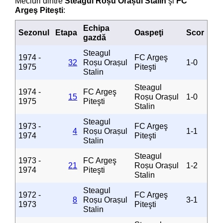
Meciuri dintre
Steagul Roșu Orașul Stalin
şi
FC
Argeş Piteşti
:
Echipa
Sezonul
Etapa
Oaspeţi
Scor
gazdă
Steagul
1974 -
FC Argeş
32
Roșu Orașul
1-0
1975
Piteşti
Stalin
Steagul
1974 -
FC Argeş
15
Roșu Orașul
1-0
1975
Piteşti
Stalin
Steagul
1973 -
FC Argeş
4
Roșu Orașul
1-1
1974
Piteşti
Stalin
Steagul
1973 -
FC Argeş
21
Roșu Orașul
1-2
1974
Piteşti
Stalin
Steagul
1972 -
FC Argeş
8
Roșu Orașul
3-1
1973
Piteşti
Stalin