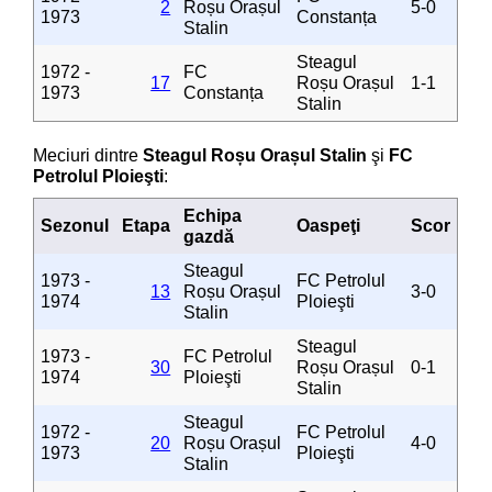
2
Roșu Orașul
5-0
1973
Constanța
Stalin
Steagul
1972 -
FC
17
Roșu Orașul
1-1
1973
Constanța
Stalin
Meciuri dintre
Steagul Roșu Orașul Stalin
şi
FC
Petrolul Ploieşti
:
Echipa
Sezonul
Etapa
Oaspeţi
Scor
gazdă
Steagul
1973 -
FC Petrolul
13
Roșu Orașul
3-0
1974
Ploieşti
Stalin
Steagul
1973 -
FC Petrolul
30
Roșu Orașul
0-1
1974
Ploieşti
Stalin
Steagul
1972 -
FC Petrolul
20
Roșu Orașul
4-0
1973
Ploieşti
Stalin