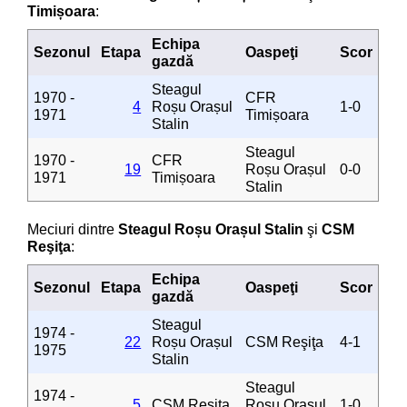
Timișoara
:
Echipa
Sezonul
Etapa
Oaspeţi
Scor
gazdă
Steagul
1970 -
CFR
4
Roșu Orașul
1-0
1971
Timișoara
Stalin
Steagul
1970 -
CFR
19
Roșu Orașul
0-0
1971
Timișoara
Stalin
Meciuri dintre
Steagul Roșu Orașul Stalin
şi
CSM
Reşiţa
:
Echipa
Sezonul
Etapa
Oaspeţi
Scor
gazdă
Steagul
1974 -
22
Roșu Orașul
CSM Reşiţa
4-1
1975
Stalin
Steagul
1974 -
5
CSM Reşiţa
Roșu Orașul
1-0