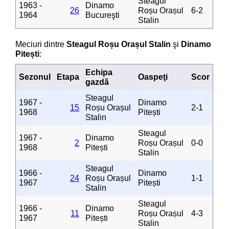
Steagul
1963 -
Dinamo
26
Roșu Orașul
6-2
1964
Bucureşti
Stalin
Meciuri dintre
Steagul Roșu Orașul Stalin
şi
Dinamo
Pitești
:
Echipa
Sezonul
Etapa
Oaspeţi
Scor
gazdă
Steagul
1967 -
Dinamo
15
Roșu Orașul
2-1
1968
Pitești
Stalin
Steagul
1967 -
Dinamo
2
Roșu Orașul
0-0
1968
Pitești
Stalin
Steagul
1966 -
Dinamo
24
Roșu Orașul
1-1
1967
Pitești
Stalin
Steagul
1966 -
Dinamo
11
Roșu Orașul
4-3
1967
Pitești
Stalin