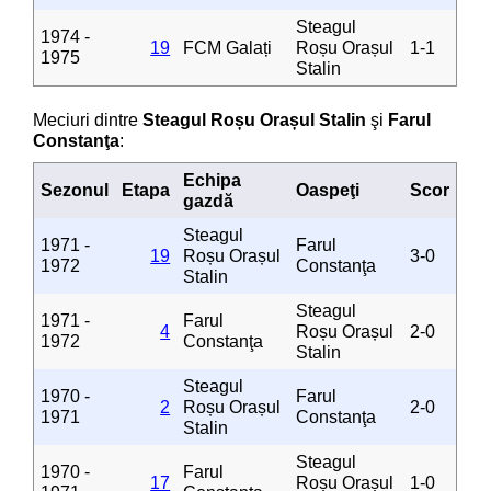
Steagul
1974 -
19
FCM Galați
Roșu Orașul
1-1
1975
Stalin
Meciuri dintre
Steagul Roșu Orașul Stalin
şi
Farul
Constanţa
:
Echipa
Sezonul
Etapa
Oaspeţi
Scor
gazdă
Steagul
1971 -
Farul
19
Roșu Orașul
3-0
1972
Constanţa
Stalin
Steagul
1971 -
Farul
4
Roșu Orașul
2-0
1972
Constanţa
Stalin
Steagul
1970 -
Farul
2
Roșu Orașul
2-0
1971
Constanţa
Stalin
Steagul
1970 -
Farul
17
Roșu Orașul
1-0