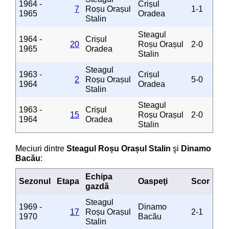
1964 -
Crișul
7
Roșu Orașul
1-1
1965
Oradea
Stalin
Steagul
1964 -
Crișul
20
Roșu Orașul
2-0
1965
Oradea
Stalin
Steagul
1963 -
Crișul
2
Roșu Orașul
5-0
1964
Oradea
Stalin
Steagul
1963 -
Crișul
15
Roșu Orașul
2-0
1964
Oradea
Stalin
Meciuri dintre
Steagul Roșu Orașul Stalin
şi
Dinamo
Bacău
:
Echipa
Sezonul
Etapa
Oaspeţi
Scor
gazdă
Steagul
1969 -
Dinamo
17
Roșu Orașul
2-1
1970
Bacău
Stalin