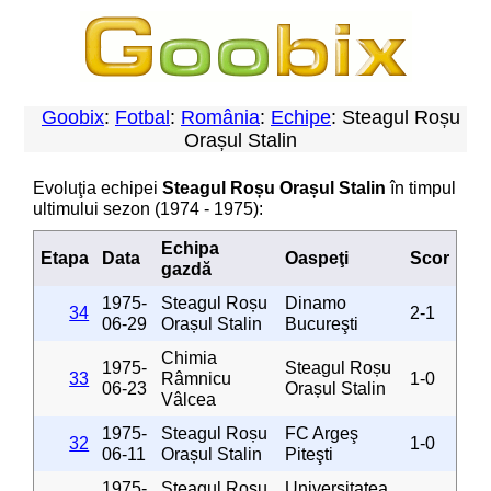
Goobix
:
Fotbal
:
România
:
Echipe
: Steagul Roșu
Orașul Stalin
Evoluţia echipei
Steagul Roșu Orașul Stalin
în timpul
ultimului sezon (1974 - 1975):
Echipa
Etapa
Data
Oaspeţi
Scor
gazdă
1975-
Steagul Roșu
Dinamo
34
2-1
06-29
Orașul Stalin
Bucureşti
Chimia
1975-
Steagul Roșu
33
Râmnicu
1-0
06-23
Orașul Stalin
Vâlcea
1975-
Steagul Roșu
FC Argeş
32
1-0
06-11
Orașul Stalin
Piteşti
1975-
Steagul Roșu
Universitatea