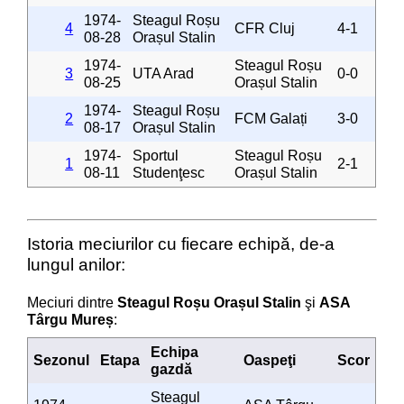
1974-
Steagul Roșu
4
CFR Cluj
4-1
08-28
Orașul Stalin
1974-
Steagul Roșu
3
UTA Arad
0-0
08-25
Orașul Stalin
1974-
Steagul Roșu
2
FCM Galați
3-0
08-17
Orașul Stalin
1974-
Sportul
Steagul Roșu
1
2-1
08-11
Studenţesc
Orașul Stalin
Istoria meciurilor cu fiecare echipă, de-a
lungul anilor:
Meciuri dintre
Steagul Roșu Orașul Stalin
şi
ASA
Târgu Mureș
:
Echipa
Sezonul
Etapa
Oaspeţi
Scor
gazdă
Steagul