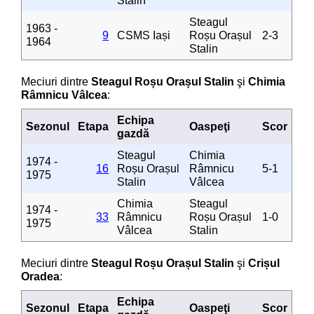
Stalin
Steagul
1963 -
9
CSMS Iași
Roșu Orașul
2-3
1964
Stalin
Meciuri dintre
Steagul Roșu Orașul Stalin
şi
Chimia
Râmnicu Vâlcea
:
Echipa
Sezonul
Etapa
Oaspeţi
Scor
gazdă
Steagul
Chimia
1974 -
16
Roșu Orașul
Râmnicu
5-1
1975
Stalin
Vâlcea
Chimia
Steagul
1974 -
33
Râmnicu
Roșu Orașul
1-0
1975
Vâlcea
Stalin
Meciuri dintre
Steagul Roșu Orașul Stalin
şi
Crișul
Oradea
:
Echipa
Sezonul
Etapa
Oaspeţi
Scor