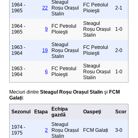
Steagul
1964 -
FC Petrolul
22
Roșu Orașul
2-1
1965
Ploieşti
Stalin
Steagul
1964 -
FC Petrolul
9
Roșu Orașul
1-0
1965
Ploieşti
Stalin
Steagul
1963 -
FC Petrolul
19
Roșu Orașul
2-0
1964
Ploieşti
Stalin
Steagul
1963 -
FC Petrolul
6
Roșu Orașul
1-0
1964
Ploieşti
Stalin
Meciuri dintre
Steagul Roșu Orașul Stalin
şi
FCM
Galați
:
Echipa
Sezonul
Etapa
Oaspeţi
Scor
gazdă
Steagul
1974 -
2
Roșu Orașul
FCM Galați
3-0
1975
Stalin