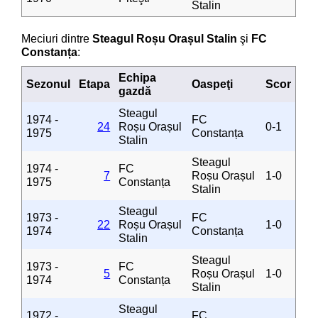
Stalin
Meciuri dintre
Steagul Roșu Orașul Stalin
şi
FC
Constanța
:
Echipa
Sezonul
Etapa
Oaspeţi
Scor
gazdă
Steagul
1974 -
FC
24
Roșu Orașul
0-1
1975
Constanța
Stalin
Steagul
1974 -
FC
7
Roșu Orașul
1-0
1975
Constanța
Stalin
Steagul
1973 -
FC
22
Roșu Orașul
1-0
1974
Constanța
Stalin
Steagul
1973 -
FC
5
Roșu Orașul
1-0
1974
Constanța
Stalin
Steagul
1972 -
FC