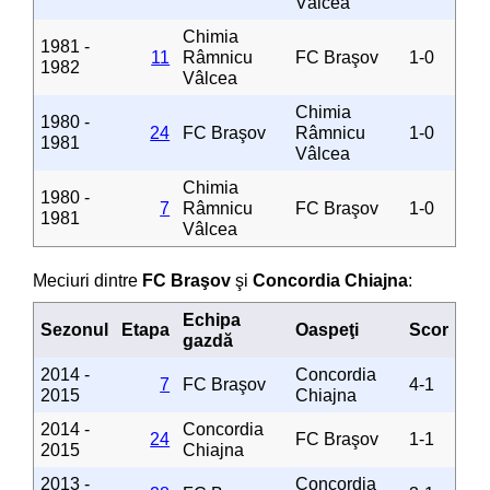
Vâlcea
Chimia
1981 -
11
Râmnicu
FC Braşov
1-0
1982
Vâlcea
Chimia
1980 -
24
FC Braşov
Râmnicu
1-0
1981
Vâlcea
Chimia
1980 -
7
Râmnicu
FC Braşov
1-0
1981
Vâlcea
Meciuri dintre
FC Braşov
şi
Concordia Chiajna
:
Echipa
Sezonul
Etapa
Oaspeţi
Scor
gazdă
2014 -
Concordia
7
FC Braşov
4-1
2015
Chiajna
2014 -
Concordia
24
FC Braşov
1-1
2015
Chiajna
2013 -
Concordia