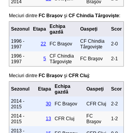
2014
Braşov
Meciuri dintre
FC Braşov
şi
CF Chindia Târgovişte
:
Echipa
Sezonul
Etapa
Oaspeţi
Scor
gazdă
1996 -
CF Chindia
22
FC Braşov
2-0
1997
Târgovişte
1996 -
CF Chindia
5
FC Braşov
2-1
1997
Târgovişte
Meciuri dintre
FC Braşov
şi
CFR Cluj
:
Echipa
Sezonul
Etapa
Oaspeţi
Scor
gazdă
2014 -
30
FC Braşov
CFR Cluj
2-2
2015
2014 -
FC
13
CFR Cluj
1-2
2015
Braşov
2013 -