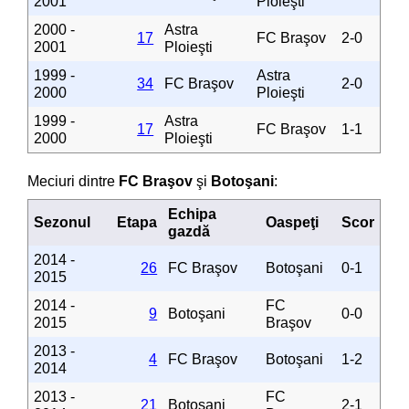
2001
Ploieşti
2000 -
Astra
17
FC Braşov
2-0
2001
Ploieşti
1999 -
Astra
34
FC Braşov
2-0
2000
Ploieşti
1999 -
Astra
17
FC Braşov
1-1
2000
Ploieşti
Meciuri dintre
FC Braşov
şi
Botoşani
:
Echipa
Sezonul
Etapa
Oaspeţi
Scor
gazdă
2014 -
26
FC Braşov
Botoşani
0-1
2015
2014 -
FC
9
Botoşani
0-0
2015
Braşov
2013 -
4
FC Braşov
Botoşani
1-2
2014
2013 -
FC
21
Botoşani
2-1