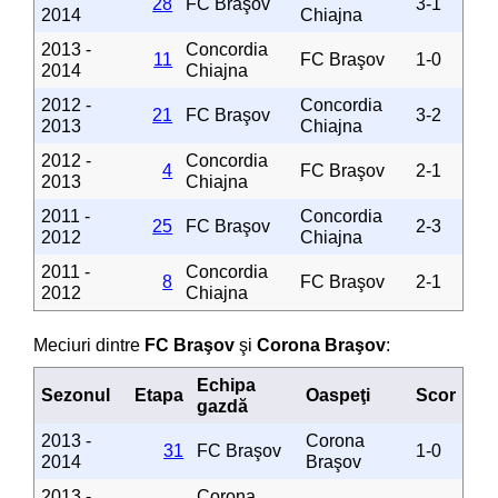
28
FC Braşov
3-1
2014
Chiajna
2013 -
Concordia
11
FC Braşov
1-0
2014
Chiajna
2012 -
Concordia
21
FC Braşov
3-2
2013
Chiajna
2012 -
Concordia
4
FC Braşov
2-1
2013
Chiajna
2011 -
Concordia
25
FC Braşov
2-3
2012
Chiajna
2011 -
Concordia
8
FC Braşov
2-1
2012
Chiajna
Meciuri dintre
FC Braşov
şi
Corona Braşov
:
Echipa
Sezonul
Etapa
Oaspeţi
Scor
gazdă
2013 -
Corona
31
FC Braşov
1-0
2014
Braşov
2013 -
Corona