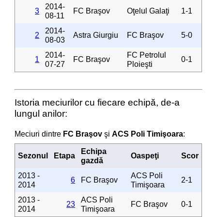
2014-
3
FC Braşov
Oţelul Galaţi
1-1
08-11
2014-
2
Astra Giurgiu
FC Braşov
5-0
08-03
2014-
FC Petrolul
1
FC Braşov
0-1
07-27
Ploieşti
Istoria meciurilor cu fiecare echipă, de-a
lungul anilor:
Meciuri dintre
FC Braşov
şi
ACS Poli Timişoara
:
Echipa
Sezonul
Etapa
Oaspeţi
Scor
gazdă
2013 -
ACS Poli
6
FC Braşov
2-1
2014
Timişoara
2013 -
ACS Poli
23
FC Braşov
0-1
2014
Timişoara