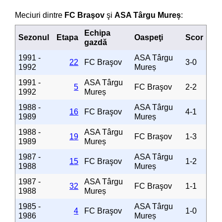
Meciuri dintre
FC Braşov
şi
ASA Târgu Mureș
:
Echipa
Sezonul
Etapa
Oaspeţi
Scor
gazdă
1991 -
ASA Târgu
22
FC Braşov
3-0
1992
Mureș
1991 -
ASA Târgu
5
FC Braşov
2-2
1992
Mureș
1988 -
ASA Târgu
16
FC Braşov
4-1
1989
Mureș
1988 -
ASA Târgu
19
FC Braşov
1-3
1989
Mureș
1987 -
ASA Târgu
15
FC Braşov
1-2
1988
Mureș
1987 -
ASA Târgu
32
FC Braşov
1-1
1988
Mureș
1985 -
ASA Târgu
4
FC Braşov
1-0
1986
Mureș