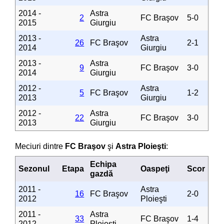
2014 -
Astra
2
FC Braşov
5-0
2015
Giurgiu
2013 -
Astra
26
FC Braşov
2-1
2014
Giurgiu
2013 -
Astra
9
FC Braşov
3-0
2014
Giurgiu
2012 -
Astra
5
FC Braşov
1-2
2013
Giurgiu
2012 -
Astra
22
FC Braşov
3-0
2013
Giurgiu
Meciuri dintre
FC Braşov
şi
Astra Ploieşti
:
Echipa
Sezonul
Etapa
Oaspeţi
Scor
gazdă
2011 -
Astra
16
FC Braşov
2-0
2012
Ploieşti
2011 -
Astra
33
FC Braşov
1-4
2012
Ploieşti