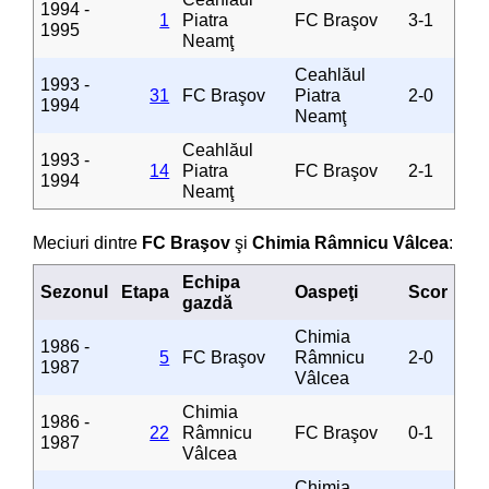
1994 -
1
Piatra
FC Braşov
3-1
1995
Neamţ
Ceahlăul
1993 -
31
FC Braşov
Piatra
2-0
1994
Neamţ
Ceahlăul
1993 -
14
Piatra
FC Braşov
2-1
1994
Neamţ
Meciuri dintre
FC Braşov
şi
Chimia Râmnicu Vâlcea
:
Echipa
Sezonul
Etapa
Oaspeţi
Scor
gazdă
Chimia
1986 -
5
FC Braşov
Râmnicu
2-0
1987
Vâlcea
Chimia
1986 -
22
Râmnicu
FC Braşov
0-1
1987
Vâlcea
Chimia