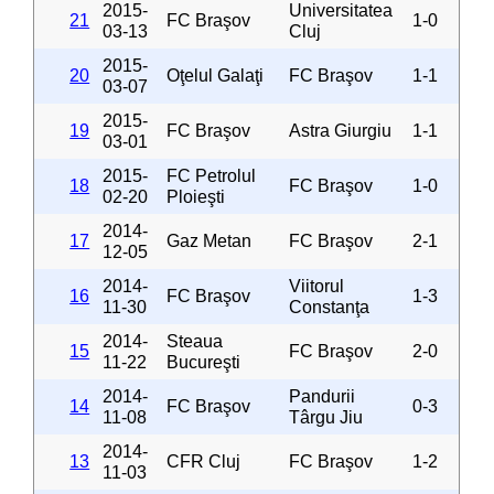
2015-
Universitatea
21
FC Braşov
1-0
03-13
Cluj
2015-
20
Oţelul Galaţi
FC Braşov
1-1
03-07
2015-
19
FC Braşov
Astra Giurgiu
1-1
03-01
2015-
FC Petrolul
18
FC Braşov
1-0
02-20
Ploieşti
2014-
17
Gaz Metan
FC Braşov
2-1
12-05
2014-
Viitorul
16
FC Braşov
1-3
11-30
Constanţa
2014-
Steaua
15
FC Braşov
2-0
11-22
Bucureşti
2014-
Pandurii
14
FC Braşov
0-3
11-08
Târgu Jiu
2014-
13
CFR Cluj
FC Braşov
1-2
11-03