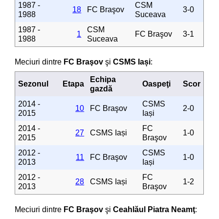
1987 -
CSM
18
FC Braşov
3-0
1988
Suceava
1987 -
CSM
1
FC Braşov
3-1
1988
Suceava
Meciuri dintre
FC Braşov
şi
CSMS Iași
:
Echipa
Sezonul
Etapa
Oaspeţi
Scor
gazdă
2014 -
CSMS
10
FC Braşov
2-0
2015
Iași
2014 -
FC
27
CSMS Iași
1-0
2015
Braşov
2012 -
CSMS
11
FC Braşov
1-0
2013
Iași
2012 -
FC
28
CSMS Iași
1-2
2013
Braşov
Meciuri dintre
FC Braşov
şi
Ceahlăul Piatra Neamţ
: