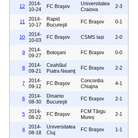
2014-
Universitatea
12
FC Braşov
2-3
10-24
Craiova
2014-
Rapid
11
FC Braşov
0-1
10-17
Bucureşti
2014-
10
FC Braşov
CSMS Iași
2-0
10-03
2014-
9
Botoşani
FC Braşov
0-0
09-27
2014-
Ceahlăul
8
FC Braşov
2-2
09-21
Piatra Neamţ
2014-
Concordia
7
FC Braşov
4-1
09-12
Chiajna
2014-
Dinamo
6
FC Braşov
2-1
08-30
Bucureşti
2014-
FCM Târgu
5
FC Braşov
2-1
08-22
Mureș
2014-
Universitatea
4
FC Braşov
1-1
08-18
Cluj