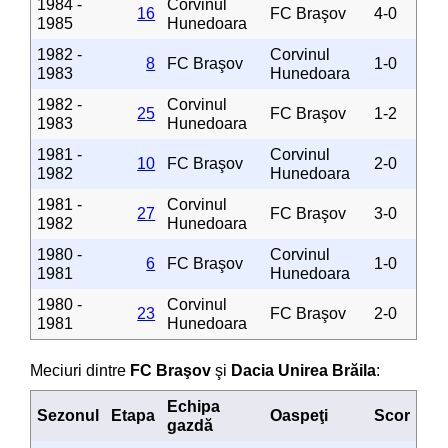
1984 -
Corvinul
16
FC Braşov
4-0
1985
Hunedoara
1982 -
Corvinul
8
FC Braşov
1-0
1983
Hunedoara
1982 -
Corvinul
25
FC Braşov
1-2
1983
Hunedoara
1981 -
Corvinul
10
FC Braşov
2-0
1982
Hunedoara
1981 -
Corvinul
27
FC Braşov
3-0
1982
Hunedoara
1980 -
Corvinul
6
FC Braşov
1-0
1981
Hunedoara
1980 -
Corvinul
23
FC Braşov
2-0
1981
Hunedoara
Meciuri dintre
FC Braşov
şi
Dacia Unirea Brăila
:
Echipa
Sezonul
Etapa
Oaspeţi
Scor
gazdă