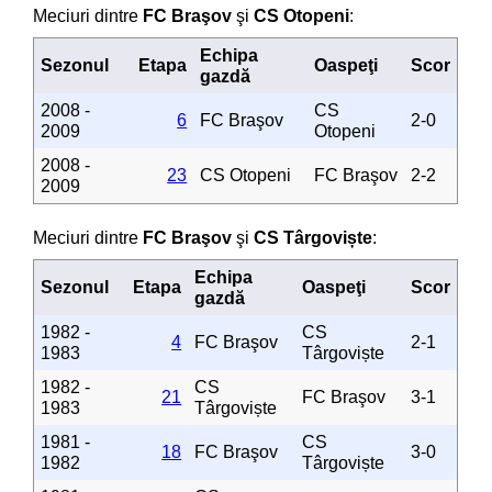
Meciuri dintre
FC Braşov
şi
CS Otopeni
:
Echipa
Sezonul
Etapa
Oaspeţi
Scor
gazdă
2008 -
CS
6
FC Braşov
2-0
2009
Otopeni
2008 -
23
CS Otopeni
FC Braşov
2-2
2009
Meciuri dintre
FC Braşov
şi
CS Târgoviște
:
Echipa
Sezonul
Etapa
Oaspeţi
Scor
gazdă
1982 -
CS
4
FC Braşov
2-1
1983
Târgoviște
1982 -
CS
21
FC Braşov
3-1
1983
Târgoviște
1981 -
CS
18
FC Braşov
3-0
1982
Târgoviște