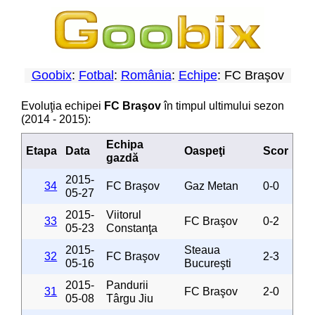
Goobix
:
Fotbal
:
România
:
Echipe
: FC Braşov
Evoluţia echipei
FC Braşov
în timpul ultimului sezon
(2014 - 2015):
Echipa
Etapa
Data
Oaspeţi
Scor
gazdă
2015-
34
FC Braşov
Gaz Metan
0-0
05-27
2015-
Viitorul
33
FC Braşov
0-2
05-23
Constanţa
2015-
Steaua
32
FC Braşov
2-3
05-16
Bucureşti
2015-
Pandurii
31
FC Braşov
2-0
05-08
Târgu Jiu