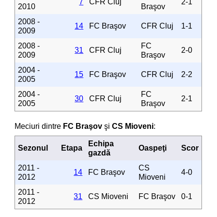
7
CFR Cluj
2-1
2010
Braşov
2008 -
14
FC Braşov
CFR Cluj
1-1
2009
2008 -
FC
31
CFR Cluj
2-0
2009
Braşov
2004 -
15
FC Braşov
CFR Cluj
2-2
2005
2004 -
FC
30
CFR Cluj
2-1
2005
Braşov
Meciuri dintre
FC Braşov
şi
CS Mioveni
:
Echipa
Sezonul
Etapa
Oaspeţi
Scor
gazdă
2011 -
CS
14
FC Braşov
4-0
2012
Mioveni
2011 -
31
CS Mioveni
FC Braşov
0-1
2012