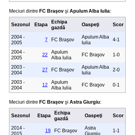
Meciuri dintre
FC Braşov
şi
Apulum Alba Iulia
:
Echipa
Sezonul
Etapa
Oaspeţi
Scor
gazdă
2004 -
Apulum Alba
7
FC Braşov
4-1
2005
Iulia
2004 -
Apulum
22
FC Braşov
1-0
2005
Alba Iulia
2003 -
Apulum Alba
27
FC Braşov
2-0
2004
Iulia
2003 -
Apulum
12
FC Braşov
0-1
2004
Alba Iulia
Meciuri dintre
FC Braşov
şi
Astra Giurgiu
:
Echipa
Sezonul
Etapa
Oaspeţi
Scor
gazdă
2014 -
Astra
19
FC Braşov
1-1
2015
Giurgiu