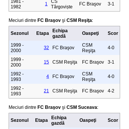
1981 -
CS
1
FC Braşov
3-1
1982
Târgoviște
Meciuri dintre
FC Braşov
şi
CSM Reşiţa
:
Echipa
Sezonul
Etapa
Oaspeţi
Scor
gazdă
1999 -
CSM
32
FC Braşov
4-0
2000
Reşiţa
1999 -
15
CSM Reşiţa
FC Braşov
3-1
2000
1992 -
CSM
4
FC Braşov
4-0
1993
Reşiţa
1992 -
21
CSM Reşiţa
FC Braşov
4-2
1993
Meciuri dintre
FC Braşov
şi
CSM Suceava
:
Echipa
Sezonul
Etapa
Oaspeţi
Scor
gazdă