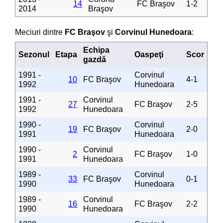
14
FC Braşov
1-2
2014
Braşov
Meciuri dintre
FC Braşov
şi
Corvinul Hunedoara
:
Echipa
Sezonul
Etapa
Oaspeţi
Scor
gazdă
1991 -
Corvinul
10
FC Braşov
4-1
1992
Hunedoara
1991 -
Corvinul
27
FC Braşov
2-5
1992
Hunedoara
1990 -
Corvinul
19
FC Braşov
2-0
1991
Hunedoara
1990 -
Corvinul
2
FC Braşov
1-0
1991
Hunedoara
1989 -
Corvinul
33
FC Braşov
0-1
1990
Hunedoara
1989 -
Corvinul
16
FC Braşov
2-2
1990
Hunedoara