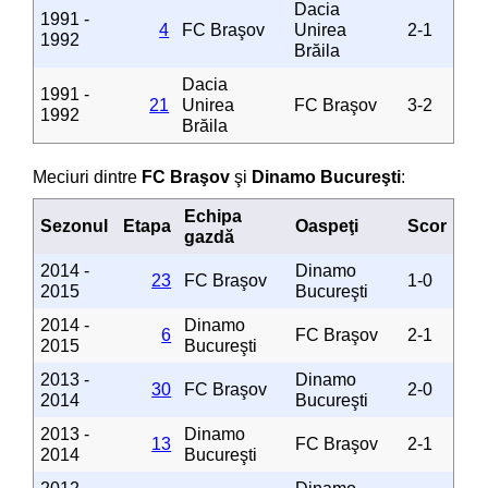
Dacia
1991 -
4
FC Braşov
Unirea
2-1
1992
Brăila
Dacia
1991 -
21
Unirea
FC Braşov
3-2
1992
Brăila
Meciuri dintre
FC Braşov
şi
Dinamo Bucureşti
:
Echipa
Sezonul
Etapa
Oaspeţi
Scor
gazdă
2014 -
Dinamo
23
FC Braşov
1-0
2015
Bucureşti
2014 -
Dinamo
6
FC Braşov
2-1
2015
Bucureşti
2013 -
Dinamo
30
FC Braşov
2-0
2014
Bucureşti
2013 -
Dinamo
13
FC Braşov
2-1
2014
Bucureşti