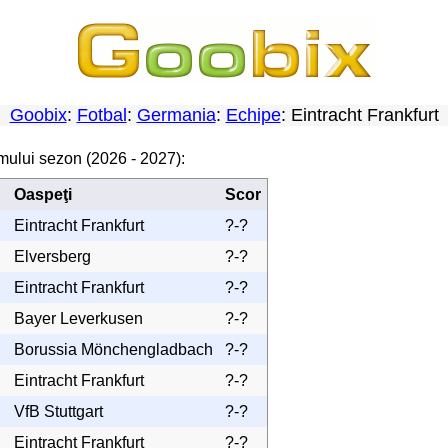
Goobix
:
Fotbal
:
Germania
:
Echipe
: Eintracht Frankfur
imului sezon (2026 - 2027):
Oaspeţi
Scor
Eintracht Frankfurt
?-?
Elversberg
?-?
Eintracht Frankfurt
?-?
Bayer Leverkusen
?-?
Borussia Mönchengladbach
?-?
Eintracht Frankfurt
?-?
VfB Stuttgart
?-?
Eintracht Frankfurt
?-?