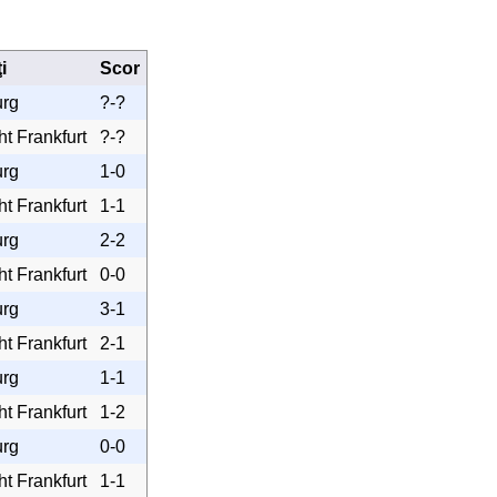
i
Scor
rg
?-?
ht Frankfurt
?-?
rg
1-0
ht Frankfurt
1-1
rg
2-2
ht Frankfurt
0-0
rg
3-1
ht Frankfurt
2-1
rg
1-1
ht Frankfurt
1-2
rg
0-0
ht Frankfurt
1-1