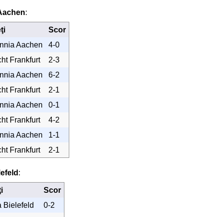
Aachen
:
ţi
Scor
nnia Aachen
4-0
cht Frankfurt
2-3
nnia Aachen
6-2
cht Frankfurt
2-1
nnia Aachen
0-1
cht Frankfurt
4-2
nnia Aachen
1-1
cht Frankfurt
2-1
efeld
:
i
Scor
 Bielefeld
0-2