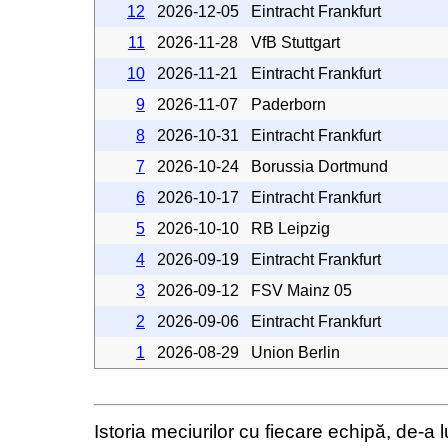
12
2026-12-05
Eintracht Frankfurt
11
2026-11-28
VfB Stuttgart
10
2026-11-21
Eintracht Frankfurt
9
2026-11-07
Paderborn
8
2026-10-31
Eintracht Frankfurt
7
2026-10-24
Borussia Dortmund
6
2026-10-17
Eintracht Frankfurt
5
2026-10-10
RB Leipzig
4
2026-09-19
Eintracht Frankfurt
3
2026-09-12
FSV Mainz 05
2
2026-09-06
Eintracht Frankfurt
1
2026-08-29
Union Berlin
Istoria meciurilor cu fiecare echipă, de-a l